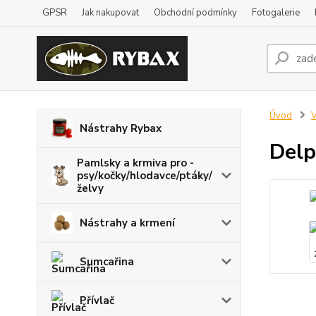
GPSR
Jak nakupovat
Obchodní podmínky
Fotogalerie
Úvod
V
Nástrahy Rybax
Delp
Pamlsky a krmiva pro -
psy/kočky/hlodavce/ptáky/
želvy
Nástrahy a krmení
Sumcařina
Přívlač