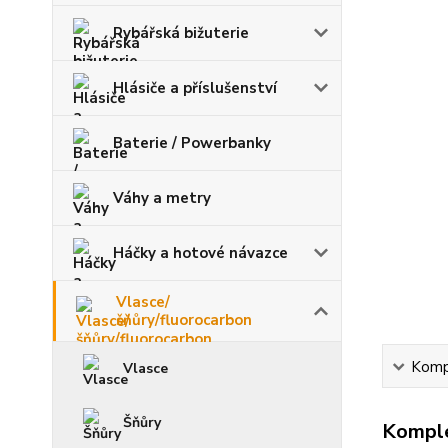
Rybářská bižuterie
Hlásiče a příslušenství
Baterie / Powerbanky
Váhy a metry
Háčky a hotové návazce
Vlasce/
šňůry/fluorocarbon
Kompl
Vlasce
Šňůry
Komple