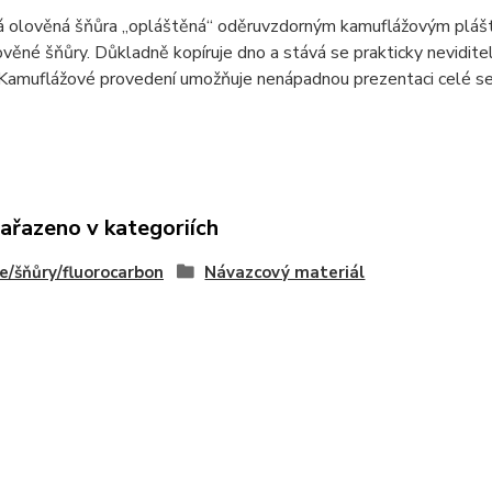
á olověná šňůra „opláštěná“ oděruvzdorným kamuflážovým pláště
věné šňůry. Důkladně kopíruje dno a stává se prakticky nevidit
 Kamuflážové provedení umožňuje nenápadnou prezentaci celé se
zařazeno v kategoriích
e/šňůry/fluorocarbon
Návazcový materiál