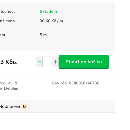
tupnost
Skladem
ná cena
30,60 Kč / m
ení
5 m
3 Kč
Přidat do košíku
/
ks
roduktu:
9
EAN kód:
8586018460736
e:
Delphin
Hodnocení
0