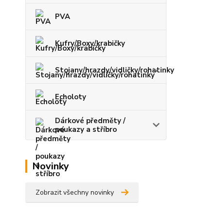
PVA
Kufry/Boxy/krabičky
Stojany/hrazdy/vidličky/rohatinky
Echoloty
Dárkové předměty /
poukazy a stříbro
Novinky
Zobrazit všechny novinky