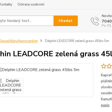
Kontakty
Ochrana soukromí
Nevíte
Hledat
7040
Po-Pá 
lasce/šňůry/fluorocarbon
Delphin LEADCORE zelená grass 45lbs 5m
hin LEADCORE zelená grass 45
Kaprař
pláště
olověn
nevidi
Kamufl
popis