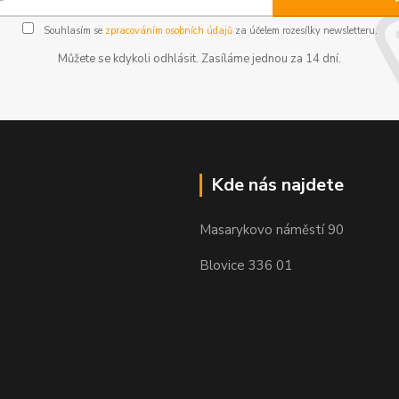
Souhlasím se
zpracováním osobních údajů
za účelem rozesílky newsletteru.
Můžete se kdykoli odhlásit. Zasíláme jednou za 14 dní.
Kde nás najdete
Masarykovo náměstí 90
Blovice 336 01