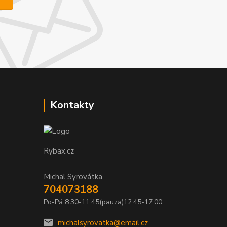
Kontakty
Rybax.cz
Michal Syrovátka
704073188
Po-Pá 8:30-11:45(pauza)12:45-17:00
michalsyrovatka@email.cz