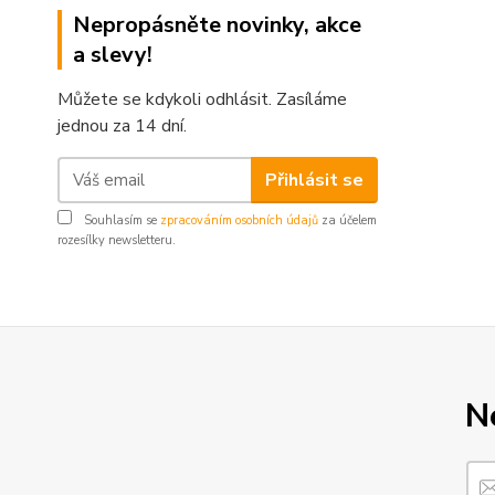
Nepropásněte novinky, akce
a slevy!
Můžete se kdykoli odhlásit. Zasíláme
jednou za 14 dní.
Přihlásit se
Souhlasím se
zpracováním osobních údajů
za účelem
rozesílky newsletteru.
N