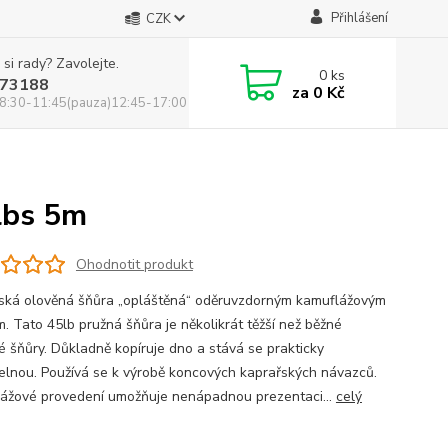
Přihlášení
CZK
 si rady? Zavolejte.
0
ks
73188
za
0 Kč
8:30-11:45(pauza)12:45-17:00
lbs 5m
Ohodnotit produkt
ská olověná šňůra „opláštěná“ oděruvzdorným kamuflážovým
m. Tato 45lb pružná šňůra je několikrát těžší než běžné
é šňůry. Důkladně kopíruje dno a stává se prakticky
telnou. Používá se k výrobě koncových kaprařských návazců.
ážové provedení umožňuje nenápadnou prezentaci...
celý