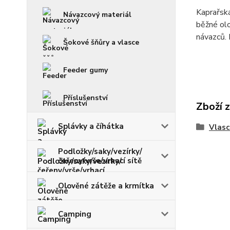
Kaprařsk
Návazcový materiál
běžné olo
návazců.
Šokové šňůry a vlasce
Feeder gumy
Příslušenství
Zboží 
Splávky a číhátka
Vlasc
Podložky/saky/vezírky/
čeřeny/vrše/vrhací sítě
Olověné zátěže a krmítka
Camping