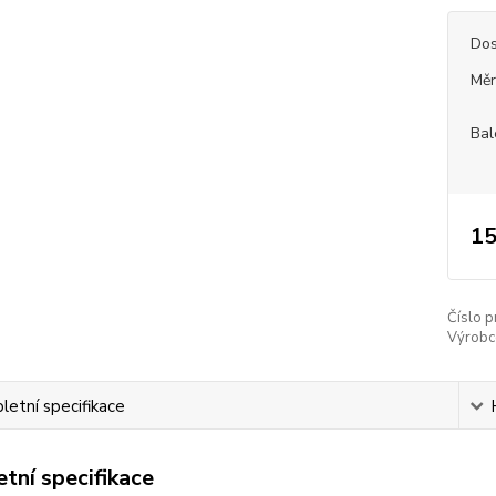
Dos
Měr
Bal
15
Číslo p
Výrobc
etní specifikace
tní specifikace