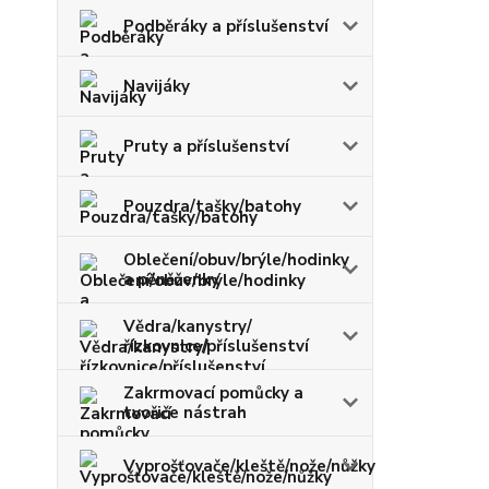
Podběráky a příslušenství
Navijáky
Pruty a příslušenství
Pouzdra/tašky/batohy
Oblečení/obuv/brýle/hodinky
a pěněženky
Vědra/kanystry/
řízkovnice/příslušenství
Zakrmovací pomůcky a
tvořiče nástrah
Vyprošťovače/kleště/nože/nůžky