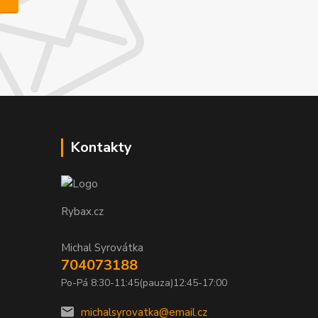
Kontakty
Rybax.cz
Michal Syrovátka
704073188
Po-Pá 8:30-11:45(pauza)12:45-17:00
michalsyrovatka@email.cz