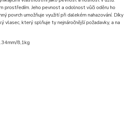
kajícími vlastnostmi jako pevnost a nosnost v uzlu.
m prostředím. Jeho pevnost a odolnost vůči oděru ho
emný povrch umožňuje využití při dalekém nahazování. Díky
vlasec, který splňuje ty nejnáročnější požadavky, a na
0.34mm/8,1kg