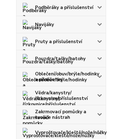
Podběráky a příslušenství
Navijáky
Pruty a příslušenství
Pouzdra/tašky/batohy
Oblečení/obuv/brýle/hodinky
a pěněženky
Vědra/kanystry/
řízkovnice/příslušenství
Zakrmovací pomůcky a
tvořiče nástrah
Vyprošťovače/kleště/nože/nůžky