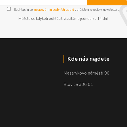
Souhlasím se
zpracováním osobních údajů
za účelem rozesílky newsletteru.
Můžete se kdykoli odhlásit. Zasíláme jednou za 14 dní.
Kde nás najdete
Masarykovo náměstí 90
Blovice 336 01