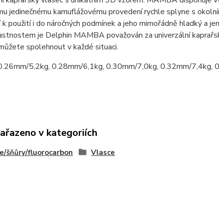
í kaprařský vlasec s unikátním 3D vzorem. MAMBA disponuje vyni
mu jedinečnému kamuflážovému provedení rychle splyne s okolní
í k použití i do náročných podmínek a jeho mimořádně hladký a j
stnostem je Delphin MAMBA považován za univerzální kaprařský 
můžete spolehnout v každé situaci.
.26mm/5,2kg, 0.28mm/6,1kg, 0.30mm/7,0kg, 0.32mm/7,4kg, 
zařazeno v kategoriích
e/šňůry/fluorocarbon
Vlasce