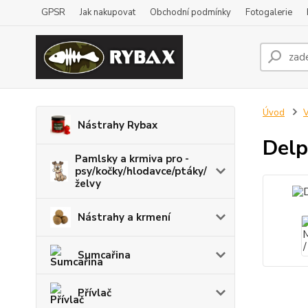
GPSR
Jak nakupovat
Obchodní podmínky
Fotogalerie
Úvod
V
Nástrahy Rybax
Delp
Pamlsky a krmiva pro -
psy/kočky/hlodavce/ptáky/
želvy
Nástrahy a krmení
Sumcařina
Přívlač