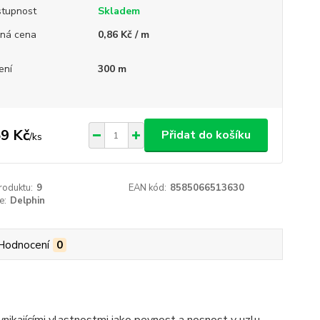
tupnost
Skladem
ná cena
0,86 Kč / m
ení
300 m
9 Kč
Přidat do košíku
/
ks
roduktu:
9
EAN kód:
8585066513630
e:
Delphin
Hodnocení
0