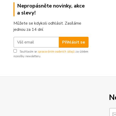
Nepropásněte novinky, akce
a slevy!
Můžete se kdykoli odhlásit. Zasíláme
jednou za 14 dní.
Přihlásit se
Souhlasím se
zpracováním osobních údajů
za účelem
rozesílky newsletteru.
N