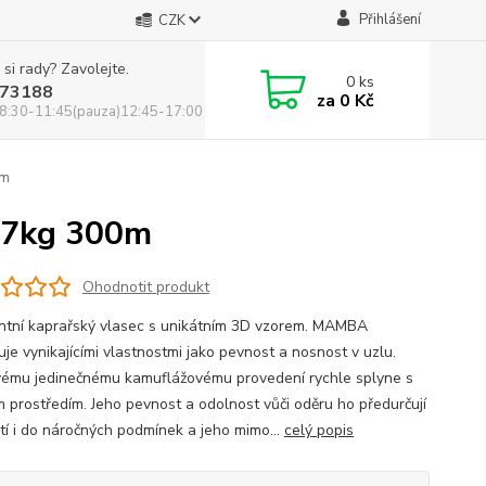
Přihlášení
CZK
 si rady? Zavolejte.
0
ks
73188
za
0 Kč
8:30-11:45(pauza)12:45-17:00
0m
 7kg 300m
Ohodnotit produkt
ntní kaprařský vlasec s unikátním 3D vzorem. MAMBA
je vynikajícími vlastnostmi jako pevnost a nosnost v uzlu.
vému jedinečnému kamuflážovému provedení rychle splyne s
m prostředím. Jeho pevnost a odolnost vůči oděru ho předurčují
ití i do náročných podmínek a jeho mimo...
celý popis