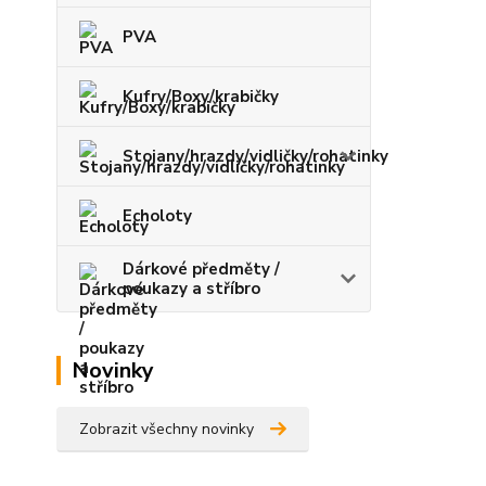
PVA
Kufry/Boxy/krabičky
Stojany/hrazdy/vidličky/rohatinky
Echoloty
Dárkové předměty /
poukazy a stříbro
Novinky
Zobrazit všechny novinky