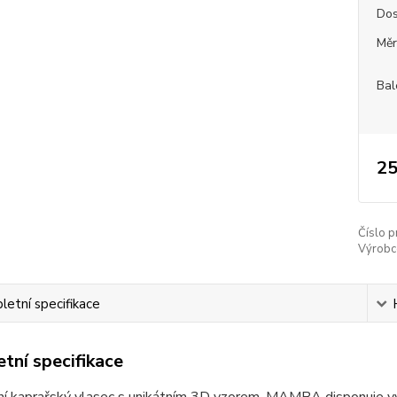
Dos
Měr
Bal
25
Číslo p
Výrobc
etní specifikace
tní specifikace