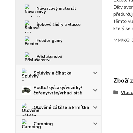
Excelentn
Díky své
Návazcový materiál
předurčuj
těmto vla
Šokové šňůry a vlasce
který se 
MM/KG: 0
Feeder gumy
Příslušenství
Splávky a číhátka
Zboží 
Podložky/saky/vezírky/
Vlasc
čeřeny/vrše/vrhací sítě
Olověné zátěže a krmítka
Camping