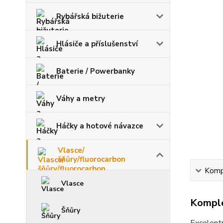
Rybářská bižuterie
Hlásiče a příslušenství
Baterie / Powerbanky
Váhy a metry
Háčky a hotové návazce
Vlasce/
šňůry/fluorocarbon
Kompl
Vlasce
Komple
Šňůry