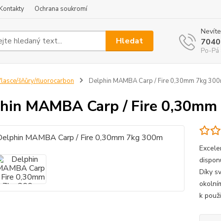
Kontakty
Ochrana soukromí
Nevíte
Hledat
7040
Po-Pá 
lasce/šňůry/fluorocarbon
Delphin MAMBA Carp / Fire 0,30mm 7kg 30
hin MAMBA Carp / Fire 0,30mm
Excele
disponu
Díky s
okolní
k použ