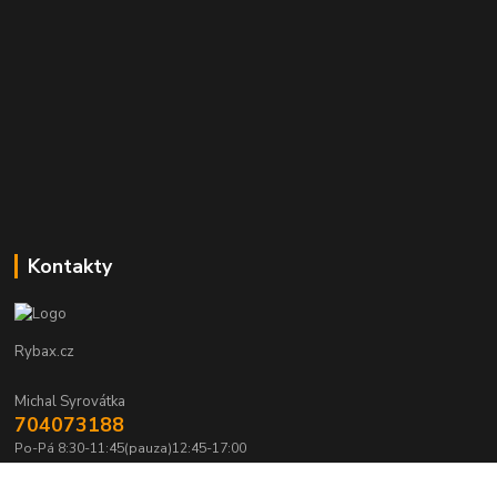
Kontakty
Rybax.cz
Michal Syrovátka
704073188
Po-Pá 8:30-11:45(pauza)12:45-17:00
michalsyrovatka@email.cz