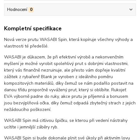
Hodnocení
0
Kompletní specifikace
Nová verze prutu WASABI Spin, která kopíruje všechny výhody a
vlastnosti té předešlé.
WASABI je důkazem, že při efektivní výrobě a nekonvenčním
myšlení je možné vyrobit spolehlivý prut s dobrými vlastnostmi,
který vás finančně nezruinuje, ale přesto vám dopřeje kvalitní
zážitek z rybaření! Blank je vyroben z ideálního poměru
kompozitových materiálů, díky čemuž se nám podařilo postavit na
danou třídu proporčně vyvážený prut, který si oblíbíte. Rukojeť
EVA výborně padne do ruky, akce prutu je příjemná a bonusem
jsou bezvýplňová očka, díky čemuž odpadá zbytečný strach z jejich
nežádoucího poškození.
WASABI Spin má citlivou špičku, se kterou při vedení nástrahy
ucítíte i jemnější záběry ryb.
WASABI Spin si bude dokonale plnit své úkoly při aktivním lovu