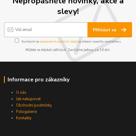
Nepropásněte novinky, akce a
slevy!
Přihlásit se
Souhlasím se
zpracováním osobních údajů
za účelem rozesílky newsletteru.
Můžete se kdykoli odhlásit. Zasíláme jednou za 14 dní.
Informace pro zákazníky
O nás
Jak nakupovat
Obchodní podmínky
Fotogalerie
Kontakty