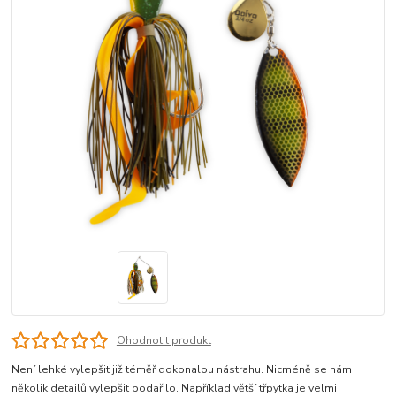
Ohodnotit produkt
Není lehké vylepšit již téměř dokonalou nástrahu. Nicméně se nám
několik detailů vylepšit podařilo. Například větší třpytka je velmi