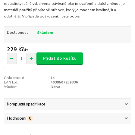
realisticky ručně vybarvena, závěsné oko je svařené a další změnou je
materiál použitý při výrobě střapce, který je mnohem kvalitnější a
odolnější. V případě poškození...
celý popis
Dostupnost
Skladem
229 Kč
/
ks
Přidat do košíku
Číslo produktu:
14
EAN kód:
4039507239336
Výrobce:
Doiyo
Kompletní specifikace
Hodnocení
0