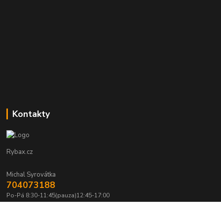
Kontakty
Rybax.cz
Michal Syrovátka
704073188
Po-Pá 8:30-11:45(pauza)12:45-17:00
michalsyrovatka@email.cz