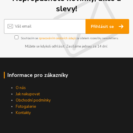
slevy!
Přihlásit se
Souhlasím se
zpracováním osobních údajů
za účelem rozesílky newsletteru.
Můžete se kdykoli odhlásit. Zasíláme jednou za 14 dní.
Informace pro zákazníky
O nás
Jak nakupovat
Obchodní podmínky
Fotogalerie
Kontakty