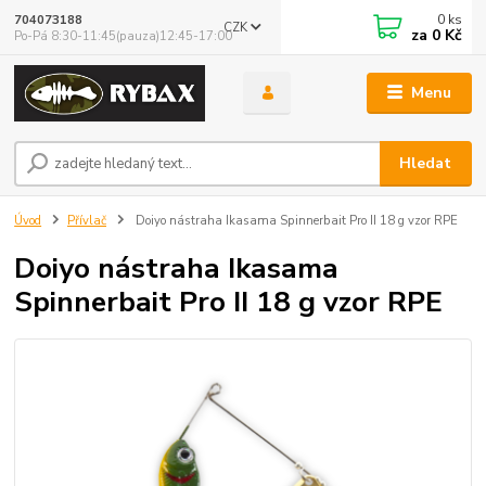
0
ks
704073188
CZK
za
0 Kč
Po-Pá 8:30-11:45(pauza)12:45-17:00
Menu
Hledat
Úvod
Přívlač
Doiyo nástraha Ikasama Spinnerbait Pro II 18 g vzor RPE
Doiyo nástraha Ikasama
Spinnerbait Pro II 18 g vzor RPE