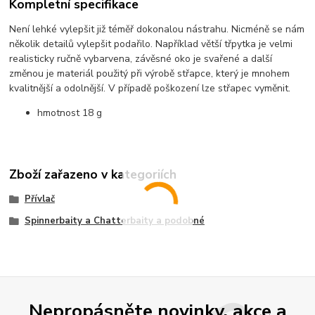
Kompletní specifikace
Není lehké vylepšit již téměř dokonalou nástrahu. Nicméně se nám
několik detailů vylepšit podařilo. Například větší třpytka je velmi
realisticky ručně vybarvena, závěsné oko je svařené a další
změnou je materiál použitý při výrobě střapce, který je mnohem
kvalitnější a odolnější. V případě poškození lze střapec vyměnit.
hmotnost 18 g
Zboží zařazeno v kategoriích
Přívlač
Spinnerbaity a Chatterbaity a podobné
Nepropásněte novinky, akce a