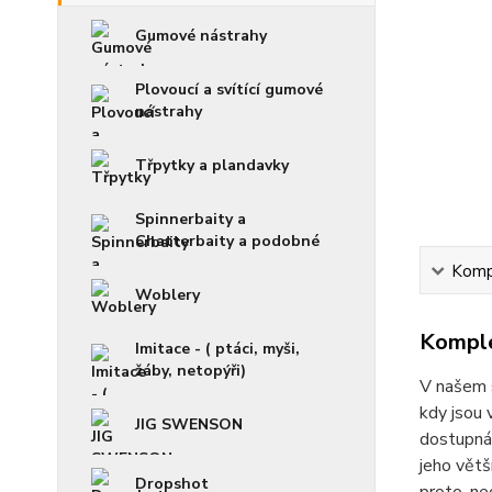
Gumové nástrahy
Plovoucí a svítící gumové
nástrahy
Třpytky a plandavky
Spinnerbaity a
Chatterbaity a podobné
Kompl
Woblery
Komple
Imitace - ( ptáci, myši,
žáby, netopýři)
V našem s
kdy jsou 
JIG SWENSON
dostupná 
jeho větš
Dropshot