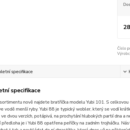
Dos
28
Číslo p
Výrobc
etní specifikace
tní specifikace
ortimentu nově najdete bratříčka modelu Yubi 101. S celkovou d
ve vodě menší ryby. Yubi 88 je typický wobler, který se vodí krát
ve dvou verzích, potápivá, na prochytání hlubokých partií dna a n
í předloha je i Yubi 88 opatřena peříčky na zadním trojháčku. Nás