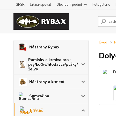
GPSR
Jak nakupovat
Obchodní podmínky
Fotogalerie
Úvod
P
Nástrahy Rybax
Doiy
Pamlsky a krmiva pro -
psy/kočky/hlodavce/ptáky/
želvy
Nástrahy a krmení
Sumcařina
Přívlač