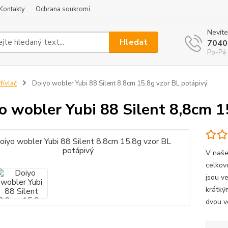
Kontakty
Ochrana soukromí
Nevíte
Hledat
7040
Po-Pá 
řívlač
Doiyo wobler Yubi 88 Silent 8,8cm 15,8g vzor BL potápivý
o wobler Yubi 88 Silent 8,8cm 1
V naše
celkov
jsou ve
krátký
dvou ve