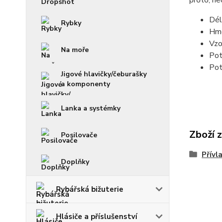
proto, ne
Dél
Rybky
Hmo
Vzo
Na moře
Pot
Pot
Jigové hlavičky/čeburašky
a komponenty
Lanka a systémky
Zboží 
Posilovače
Přívl
Doplňky
Rybářská bižuterie
Hlásiče a příslušenství