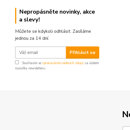
Nepropásněte novinky, akce
a slevy!
Můžete se kdykoli odhlásit. Zasíláme
jednou za 14 dní.
Přihlásit se
Souhlasím se
zpracováním osobních údajů
za účelem
rozesílky newsletteru.
N