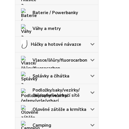
Baterie / Powerbanky
Váhy a metry
Háčky a hotové návazce
Vlasce/šňůry/fluorocarbon
Splávky a číhátka
Podložky/saky/vezírky/
čeřeny/vrše/vrhací sítě
Olověné zátěže a krmítka
Camping