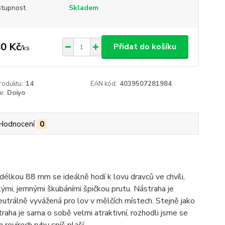
tupnost
Skladem
0 Kč
Přidat do košíku
/
ks
roduktu:
14
EAN kód:
4039507281984
e:
Doiyo
Hodnocení
0
élkou 88 mm se ideálně hodí k lovu dravců ve chvíli,
kými, jemnými škubáními špičkou prutu. Nástraha je
eutrálně vyvážená pro lov v mělčích místech. Stejně jako
traha je sama o sobě velmi atraktivní, rozhodli jsme se