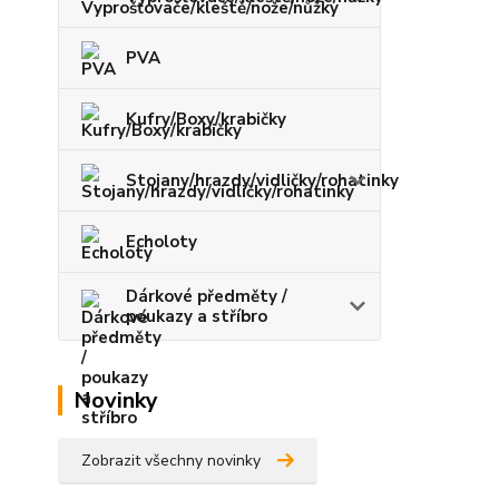
PVA
Kufry/Boxy/krabičky
Stojany/hrazdy/vidličky/rohatinky
Echoloty
Dárkové předměty /
poukazy a stříbro
Novinky
Zobrazit všechny novinky