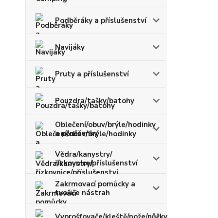
Podběráky a příslušenství
Navijáky
Pruty a příslušenství
Pouzdra/tašky/batohy
Oblečení/obuv/brýle/hodinky
a pěněženky
Vědra/kanystry/
řízkovnice/příslušenství
Zakrmovací pomůcky a
tvořiče nástrah
Vyprošťovače/kleště/nože/nůžky