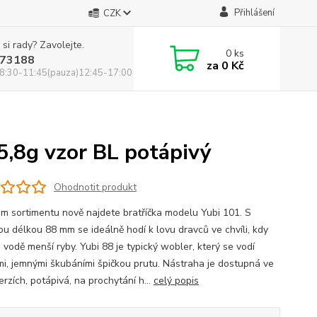
Přihlášení
CZK
 si rady? Zavolejte.
0
ks
73188
za
0 Kč
8:30-11:45(pauza)12:45-17:00
5,8g vzor BL potápivý
Ohodnotit produkt
m sortimentu nově najdete bratříčka modelu Yubi 101. S
ou délkou 88 mm se ideálně hodí k lovu dravců ve chvíli, kdy
 vodě menší ryby. Yubi 88 je typický wobler, který se vodí
mi, jemnými škubáními špičkou prutu. Nástraha je dostupná ve
rzích, potápivá, na prochytání h...
celý popis