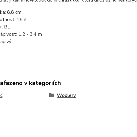
chat ji tak a nevkládat do ní chrastítka, která dnes už na některýc
ka: 8,8 cm
tnost: 15,8
r: BL
ápivost: 1,2 - 3,4 m
ápivý
zařazeno v kategoriích
ač
Woblery