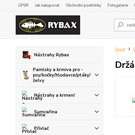
GPSR
Jak nakupovat
Obchodní podmínky
Fotogalerie
Úvod
S
Nástrahy Rybax
Držá
Pamlsky a krmiva pro -
psy/kočky/hlodavce/ptáky/
želvy
Nástrahy a krmení
Sumcařina
Přívlač