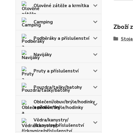
Olověné zátěže a krmítka
Camping
Zboží 
Podběráky a příslušenství
Stoja
Navijáky
Pruty a příslušenství
Pouzdra/tašky/batohy
Oblečení/obuv/brýle/hodinky
a pěněženky
Vědra/kanystry/
řízkovnice/příslušenství