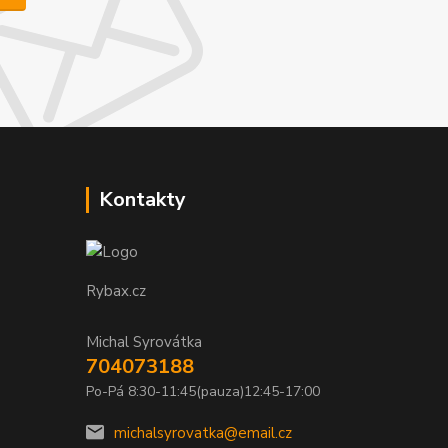
Kontakty
Rybax.cz
Michal Syrovátka
704073188
Po-Pá 8:30-11:45(pauza)12:45-17:00
michalsyrovatka@email.cz