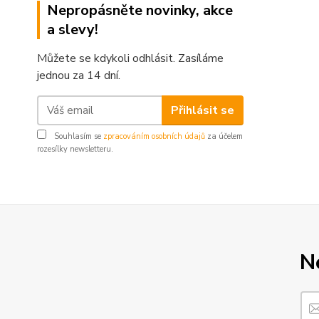
Nepropásněte novinky, akce
a slevy!
Můžete se kdykoli odhlásit. Zasíláme
jednou za 14 dní.
Přihlásit se
Souhlasím se
zpracováním osobních údajů
za účelem
rozesílky newsletteru.
N