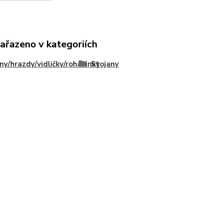
zařazeno v kategoriích
ny/hrazdy/vidličky/rohatinky
Stojany