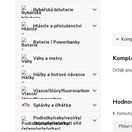
Rybářská bižuterie
Hlásiče a příslušenství
Kompl
Baterie / Powerbanky
Komple
Váhy a metry
Držák pru
Háčky a hotové návazce
Vlasce/šňůry/fluorocarbon
Hodno
Splávky a číhátka
K tomuto 
Podložky/saky/vezírky/
čeřeny/vrše/vrhací sítě
Přidat