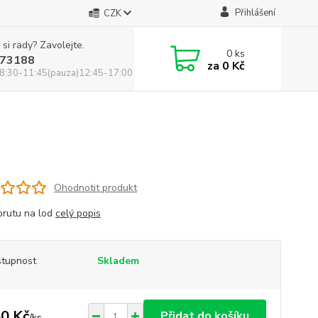
Přihlášení
CZK
 si rady? Zavolejte.
0
ks
73188
za
0 Kč
8:30-11:45(pauza)12:45-17:00
Ohodnotit produkt
prutu na lod
celý popis
tupnost
Skladem
0 Kč
Přidat do košíku
/
ks