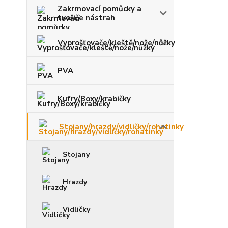
Zakrmovací pomůcky a
tvořiče nástrah
Vyprošťovače/kleště/nože/nůžky
PVA
Kufry/Boxy/krabičky
Stojany/hrazdy/vidličky/rohatinky
Stojany
Hrazdy
Vidličky