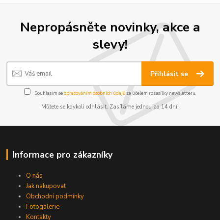
Nepropásněte novinky, akce a
slevy!
Přihlásit se
Souhlasím se
zpracováním osobních údajů
za účelem rozesílky newsletteru.
Můžete se kdykoli odhlásit. Zasíláme jednou za 14 dní.
Informace pro zákazníky
O nás
Jak nakupovat
Obchodní podmínky
Fotogalerie
Kontakty