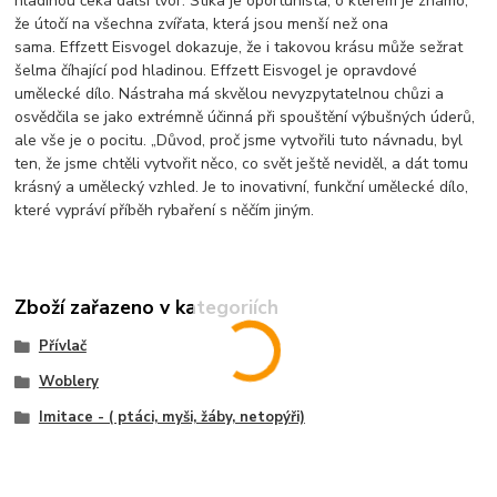
hladinou čeká další tvor. Štika je oportunista, o kterém je známo,
že útočí na všechna zvířata, která jsou menší než ona
sama. Effzett Eisvogel dokazuje, že i takovou krásu může sežrat
šelma číhající pod hladinou. Effzett Eisvogel je opravdové
umělecké dílo. Nástraha má skvělou nevyzpytatelnou chůzi a
osvědčila se jako extrémně účinná při spouštění výbušných úderů,
ale vše je o pocitu. „Důvod, proč jsme vytvořili tuto návnadu, byl
ten, že jsme chtěli vytvořit něco, co svět ještě neviděl, a dát tomu
krásný a umělecký vzhled. Je to inovativní, funkční umělecké dílo,
které vypráví příběh rybaření s něčím jiným.
Zboží zařazeno v kategoriích
Přívlač
Woblery
Imitace - ( ptáci, myši, žáby, netopýři)