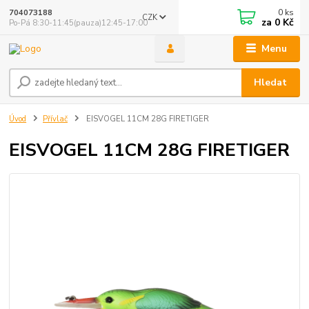
0
ks
704073188
CZK
za
0 Kč
Po-Pá 8:30-11:45(pauza)12:45-17:00
Menu
Hledat
Úvod
Přívlač
EISVOGEL 11CM 28G FIRETIGER
EISVOGEL 11CM 28G FIRETIGER