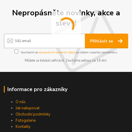
Nepropásněte novinky, akce a
slevy!
Přihlásit se
Souhlasím se
zpracováním osobních údajů
za účelem rozesílky newsletteru.
Můžete se kdykoli odhlásit. Zasíláme jednou za 14 dní.
Informace pro zákazníky
O nás
Jak nakupovat
Obchodní podmínky
Fotogalerie
Kontakty