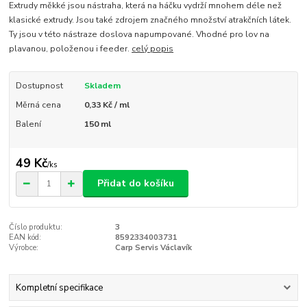
Extrudy měkké jsou nástraha, která na háčku vydrží mnohem déle než
klasické extrudy. Jsou také zdrojem značného množství atrakčních látek.
Ty jsou v této nástraze doslova napumpované. Vhodné pro lov na
plavanou, položenou i feeder.
celý popis
Dostupnost
Skladem
Měrná cena
0,33 Kč / ml
Balení
150 ml
49 Kč
/
ks
Přidat do košíku
Číslo produktu:
3
EAN kód:
8592334003731
Výrobce:
Carp Servis Václavík
Kompletní specifikace