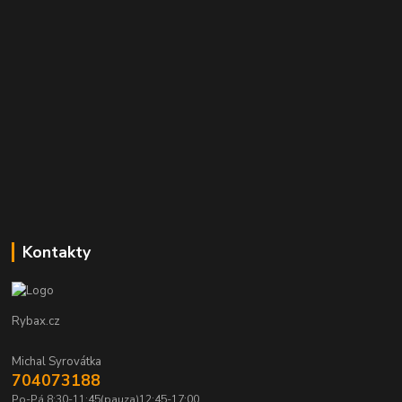
Kontakty
Rybax.cz
Michal Syrovátka
704073188
Po-Pá 8:30-11:45(pauza)12:45-17:00