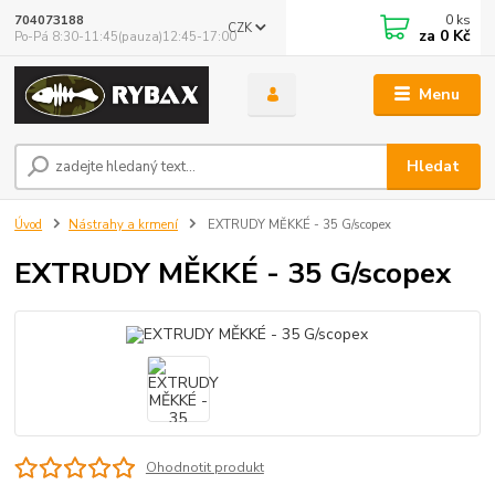
0
ks
704073188
CZK
za
0 Kč
Po-Pá 8:30-11:45(pauza)12:45-17:00
Menu
Hledat
Úvod
Nástrahy a krmení
EXTRUDY MĚKKÉ - 35 G/scopex
EXTRUDY MĚKKÉ - 35 G/scopex
Ohodnotit produkt