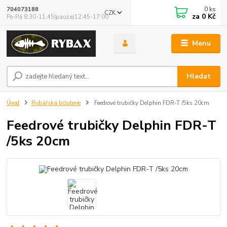
0
ks
704073188
CZK
za
0 Kč
Po-Pá 8:30-11:45(pauza)12:45-17:00
Menu
Hledat
Úvod
Rybářská bižuterie
Feedrové trubičky Delphin FDR-T /5ks 20cm
Feedrové trubičky Delphin FDR-T
/5ks 20cm