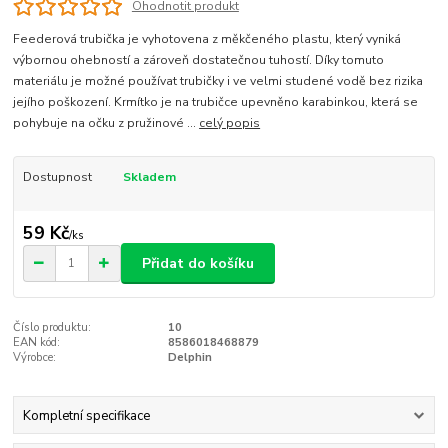
Ohodnotit produkt
Feederová trubička je vyhotovena z měkčeného plastu, který vyniká
výbornou ohebností a zároveň dostatečnou tuhostí. Díky tomuto
materiálu je možné používat trubičky i ve velmi studené vodě bez rizika
jejího poškození. Krmítko je na trubičce upevněno karabinkou, která se
pohybuje na očku z pružinové ...
celý popis
Dostupnost
Skladem
59 Kč
/
ks
Přidat do košíku
Číslo produktu:
10
EAN kód:
8586018468879
Výrobce:
Delphin
Kompletní specifikace