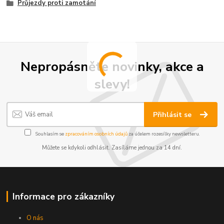
Průjezdy proti zamotání
Nepropásněte novinky, akce a
slevy!
Přihlásit se
Souhlasím se
zpracováním osobních údajů
za účelem rozesílky newsletteru.
Můžete se kdykoli odhlásit. Zasíláme jednou za 14 dní.
Informace pro zákazníky
O nás