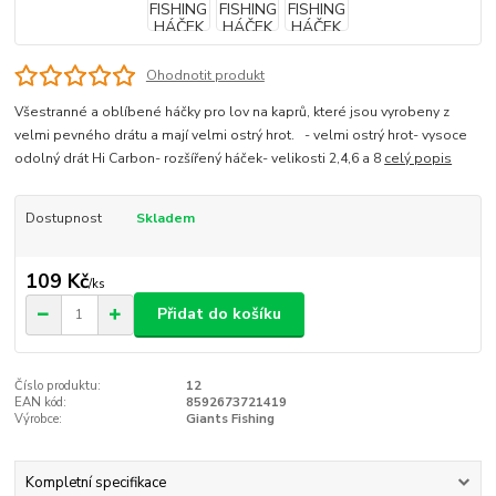
Ohodnotit produkt
Všestranné a oblíbené háčky pro lov na kaprů, které jsou vyrobeny z
velmi pevného drátu a mají velmi ostrý hrot. - velmi ostrý hrot- vysoce
odolný drát Hi Carbon- rozšířený háček- velikosti 2,4,6 a 8
celý popis
Dostupnost
Skladem
109 Kč
/
ks
Přidat do košíku
Číslo produktu:
12
EAN kód:
8592673721419
Výrobce:
Giants Fishing
Kompletní specifikace