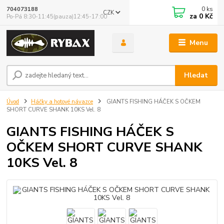
0
ks
704073188
CZK
za
0 Kč
Po-Pá 8:30-11:45(pauza)12:45-17:00
Menu
Hledat
Úvod
Háčky a hotové návazce
GIANTS FISHING HÁČEK S OČKEM
SHORT CURVE SHANK 10KS Vel. 8
GIANTS FISHING HÁČEK S
OČKEM SHORT CURVE SHANK
10KS Vel. 8