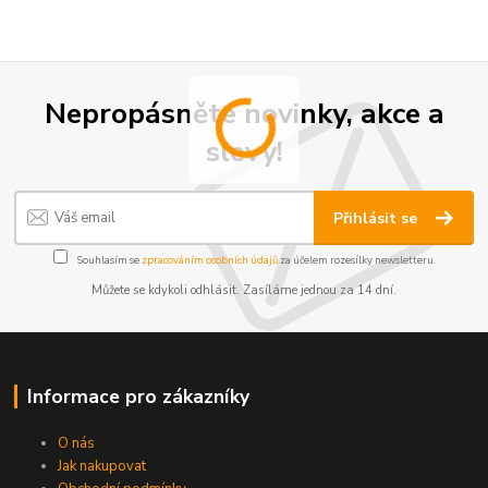
Nepropásněte novinky, akce a
slevy!
Přihlásit se
Souhlasím se
zpracováním osobních údajů
za účelem rozesílky newsletteru.
Můžete se kdykoli odhlásit. Zasíláme jednou za 14 dní.
Informace pro zákazníky
O nás
Jak nakupovat