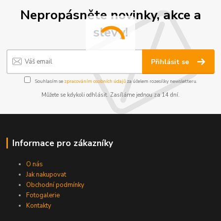
Nepropásněte novinky, akce a
slevy!
Přihlásit se
Souhlasím se
zpracováním osobních údajů
za účelem rozesílky newsletteru.
Můžete se kdykoli odhlásit. Zasíláme jednou za 14 dní.
Informace pro zákazníky
O nás
Jak nakupovat
Obchodní podmínky
Fotogalerie
Kontakty