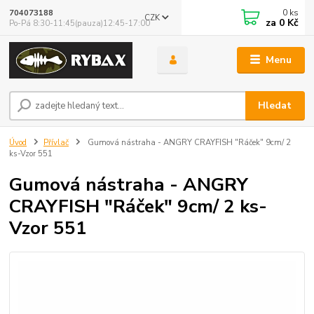
0
ks
704073188
CZK
za
0 Kč
Po-Pá 8:30-11:45(pauza)12:45-17:00
Menu
Hledat
Úvod
Přívlač
Gumová nástraha - ANGRY CRAYFISH "Ráček" 9cm/ 2
ks-Vzor 551
Gumová nástraha - ANGRY
CRAYFISH "Ráček" 9cm/ 2 ks-
Vzor 551