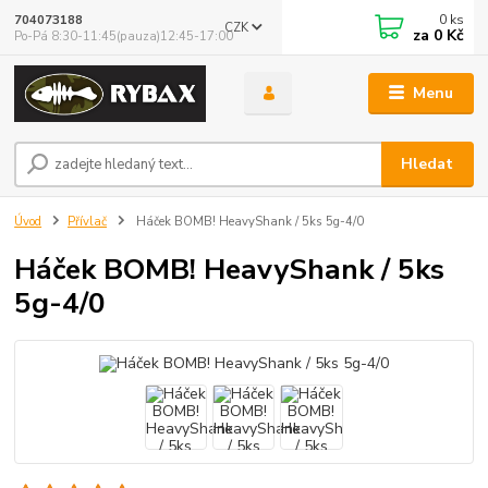
0
ks
704073188
CZK
za
0 Kč
Po-Pá 8:30-11:45(pauza)12:45-17:00
Menu
Hledat
Úvod
Přívlač
Háček BOMB! HeavyShank / 5ks 5g-4/0
Háček BOMB! HeavyShank / 5ks
5g-4/0