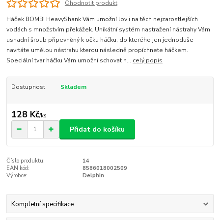
Ohodnotit produkt
Háček BOMB! HeavyShank Vám umožní lov i na těch nejzarostlejších
vodách s množstvím překážek. Unikátní systém nastražení nástrahy Vám
usnadní šroub připevněný k očku háčku, do kterého jen jednoduše
navrtáte umělou nástrahu kterou následně propíchnete háčkem.
Speciální tvar háčku Vám umožní schovat h...
celý popis
Dostupnost
Skladem
128 Kč
/
ks
Přidat do košíku
Číslo produktu:
14
EAN kód:
8586018002509
Výrobce:
Delphin
Kompletní specifikace