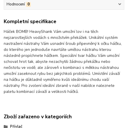
Hodnocení
0
Kompletní specifikace
Háček BOMB! HeavyShank Vám umožní lov i na těch
nejzarostlejších vodách s množstvím překážek. Unikátní systém
nastražení nástrahy Vám usnadní šroub připevněný k očku háčku,
do kterého jen jednoduše navrtáte umělou nástrahu kterou
následně propíchnete háčkem. Speciální tvar háčku Vám umožní
schovat hrot tak, abyste nezachytili žádnou překážku nebo
nečistotu ve vodě, ale zároveň v kombinaci s měkkou nástrahou
umožní zaseknout rybu bez jakýchkoli problémů. Umístění závaží
na háčku je důkladně vyměřeno kvůli ideálnímu chodu vaší
nástrahy. Pro zvolení ideální zbraně v naší nabídce naleznete
paletu kombinací závaží a velikosti háčků.
Zboží zařazeno v kategoriích
Přívlač