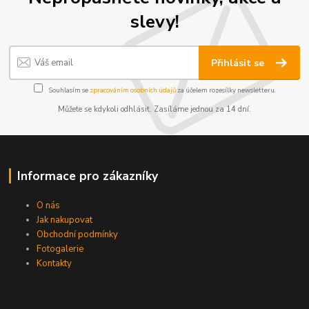
slevy!
Přihlásit se
Souhlasím se
zpracováním osobních údajů
za účelem rozesílky newsletteru.
Můžete se kdykoli odhlásit. Zasíláme jednou za 14 dní.
Informace pro zákazníky
O nás
Jak nakupovat
Obchodní podmínky
Fotogalerie
Kontakty