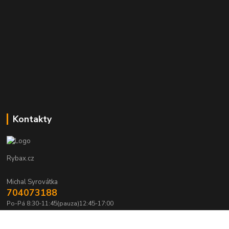
Kontakty
Rybax.cz
Michal Syrovátka
704073188
Po-Pá 8:30-11:45(pauza)12:45-17:00
michalsyrovatka@email.cz