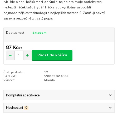
ryb. Jde o sérii háčků mezi kterými si najde pro svoje potřeby ten
nejlepší háček každý rybář. Háčky jsou vyráběny za použití
nejmodernějších technologií a nejlepších materiálů. Zaručují pevný
zásek a bezpečné z...
celý popis
Dostupnost
Skladem
87 Kč
/
ks
Přidat do košíku
Číslo produktu:
12
EAN kód:
5900637616306
Výrobce:
Mikado
Kompletní specifikace
Hodnocení
0