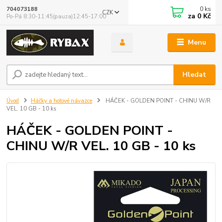
0
ks
704073188
CZK
za
0 Kč
Po-Pá 8:30-11:45(pauza)12:45-17:00
Menu
Hledat
Úvod
Háčky a hotové návazce
HÁČEK - GOLDEN POINT - CHINU W/R
VEL. 10 GB - 10 ks
HÁČEK - GOLDEN POINT -
CHINU W/R VEL. 10 GB - 10 ks