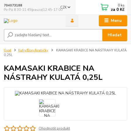
0
ks
704073188
CZK
za
0 Kč
Po-Pá 8:30-11:45(pauza)12:45-17:00
Menu
Hledat
Úvod
Kufry/Boxy/krabičky
KAMASAKI KRABICE NA NÁSTRAHY KULATÁ
0,25L
KAMASAKI KRABICE NA
NÁSTRAHY KULATÁ 0,25L
Ohodnotit produkt