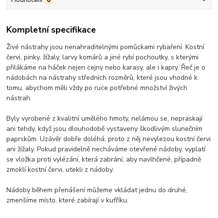
Hodnocení
0
Kompletní specifikace
Živé nástrahy jsou nenahraditelnými pomůckami rybaření. Kostní
červi, pinky, žížaly, larvy komárů a jiné rybí pochoutky, s kterými
přilákáme na háček nejen cejny nebo karasy, ale i kapry. Řeč je o
nádobách na nástrahy středních rozměrů, které jsou vhodné k
tomu, abychom měli vždy po ruce potřebné množství živých
nástrah.
Byly vyrobené z kvalitní umělého hmoty, nelámou se, nepraskají
ani tehdy, když jsou dlouhodobě vystaveny škodlivým slunečním
paprskům. Uzávěr dobře doléhá, proto z něj nevylezou kostní červi
ani žížaly. Pokud pravidelně necháváme otevřené nádoby, vyplatí
se vložka proti vylézání, která zabrání, aby navlhčené, případně
zmoklí kostní červi, utekli z nádoby.
Nádoby během přenášení můžeme vkládat jednu do druhé,
zmenšíme místo, které zabírají v kufříku.