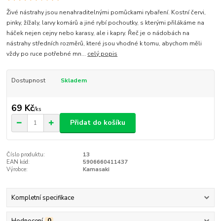
Živé nástrahy jsou nenahraditelnými pomůckami rybaření. Kostní červi,
pinky, žížaly, larvy komárů a jiné rybí pochoutky, s kterými přilákáme na
háček nejen cejny nebo karasy, ale i kapry. Řeč je o nádobách na
nástrahy středních rozměrů, které jsou vhodné k tomu, abychom měli
vždy po ruce potřebné mn...
celý popis
Dostupnost
Skladem
69 Kč
/
ks
Přidat do košíku
Číslo produktu:
13
EAN kód:
5906660411437
Výrobce:
Kamasaki
Kompletní specifikace