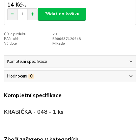
14 Kč
/
ks
Přidat do košíku
Číslo produktu:
23
EAN kód:
5900637120643
Výrobce:
Mikado
Kompletní specifikace
Hodnocení
0
Kompletní specifikace
KRABIČKA - 048 - 1 ks
Zboží zařazeno v kategoriích