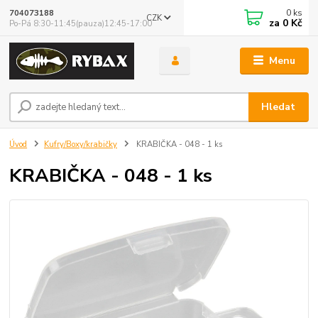
0
ks
704073188
CZK
za
0 Kč
Po-Pá 8:30-11:45(pauza)12:45-17:00
Menu
Hledat
Úvod
Kufry/Boxy/krabičky
KRABIČKA - 048 - 1 ks
KRABIČKA - 048 - 1 ks