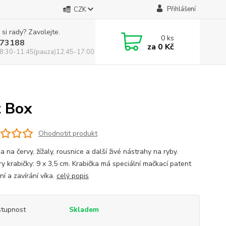
Přihlášení
CZK
 si rady? Zavolejte.
0
ks
73188
za
0 Kč
8:30-11:45(pauza)12:45-17:00
t Box
Ohodnotit produkt
a na červy, žížaly, rousnice a další živé nástrahy na ryby.
y krabičky: 9 x 3,5 cm. Krabička má speciální mačkací patent
ní a zavírání víka.
celý popis
tupnost
Skladem