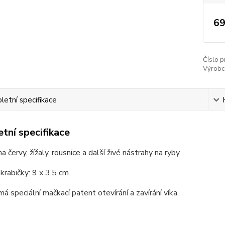
69
Číslo p
Výrobc
etní specifikace
tní specifikace
a červy, žížaly, rousnice a další živé nástrahy na ryby.
rabičky: 9 x 3,5 cm.
má speciální mačkací patent otevírání a zavírání víka.