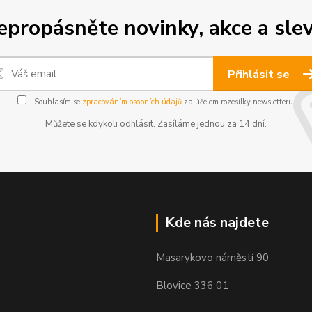
epropásněte novinky, akce a slev
Přihlásit se
Souhlasím se
zpracováním osobních údajů
za účelem rozesílky newsletteru.
Můžete se kdykoli odhlásit. Zasíláme jednou za 14 dní.
Kde nás najdete
Masarykovo náměstí 90
Blovice 336 01