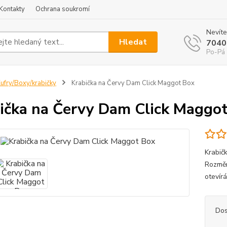
Kontakty
Ochrana soukromí
Nevíte
Hledat
7040
Po-Pá 
ufry/Boxy/krabičky
Krabička na Červy Dam Click Maggot Box
ička na Červy Dam Click Maggo
Krabičk
Rozměr
otevírá
Dos