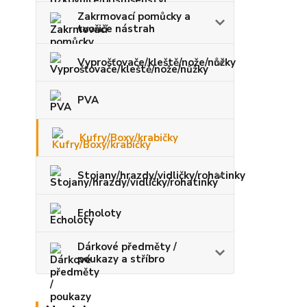
Zakrmovací pomůcky a
tvořiče nástrah
Vyprošťovače/kleště/nože/nůžky
PVA
Kufry/Boxy/krabičky
Stojany/hrazdy/vidličky/rohatinky
Echoloty
Dárkové předměty /
poukazy a stříbro