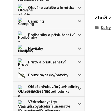
Olověné zátěže a krmítka
Zboží 
Camping
Kufry
Podběráky a příslušenství
Navijáky
Pruty a příslušenství
Pouzdra/tašky/batohy
Oblečení/obuv/brýle/hodinky
a pěněženky
Vědra/kanystry/
řízkovnice/příslušenství