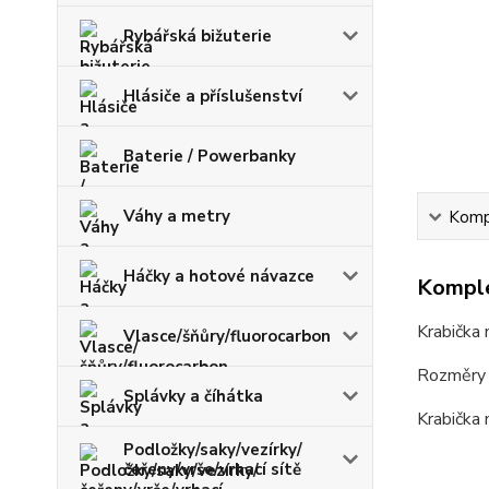
Rybářská bižuterie
Hlásiče a příslušenství
Baterie / Powerbanky
Váhy a metry
Kompl
Háčky a hotové návazce
Komple
Krabička n
Vlasce/šňůry/fluorocarbon
Rozměry k
Splávky a číhátka
Krabička 
Podložky/saky/vezírky/
čeřeny/vrše/vrhací sítě