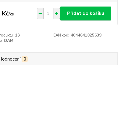
 Kč
Přidat do košíku
/
ks
roduktu:
13
EAN kód:
4044641025639
e:
DAM
Hodnocení
0