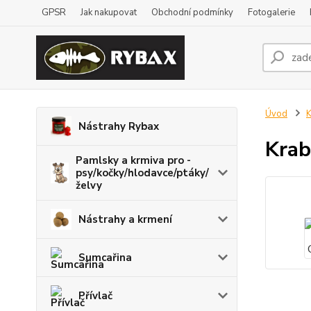
GPSR
Jak nakupovat
Obchodní podmínky
Fotogalerie
Úvod
K
Nástrahy Rybax
Krab
Pamlsky a krmiva pro -
psy/kočky/hlodavce/ptáky/
želvy
Nástrahy a krmení
Sumcařina
Přívlač