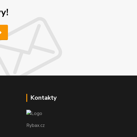
y!
Kontakty
Rybax.cz