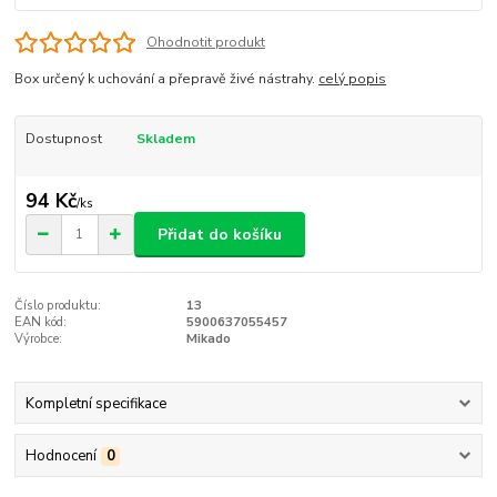
Ohodnotit produkt
Box určený k uchování a přepravě živé nástrahy.
celý popis
Dostupnost
Skladem
94 Kč
/
ks
Přidat do košíku
Číslo produktu:
13
EAN kód:
5900637055457
Výrobce:
Mikado
Kompletní specifikace
Hodnocení
0