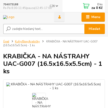
0
ks
704073188
CZK
za
0 Kč
Po-Pá 8:30-11:45(pauza)12:45-17:00
Menu
Hledat
Úvod
Kufry/Boxy/krabičky
KRABIČKA - NA NÁSTRAHY UAC-G007
(16.5x16.5x5.5cm) - 1 ks
KRABIČKA - NA NÁSTRAHY
UAC-G007 (16.5x16.5x5.5cm) - 1
ks