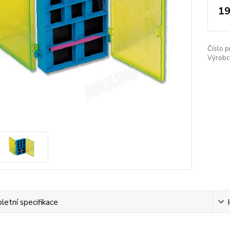
19
Číslo p
Výrobc
etní specifikace