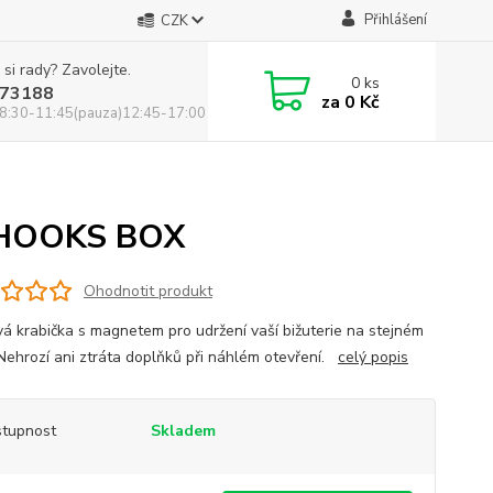
Přihlášení
CZK
 si rady? Zavolejte.
0
ks
73188
za
0 Kč
8:30-11:45(pauza)12:45-17:00
HOOKS BOX
Ohodnotit produkt
vá krabička s magnetem pro udržení vaší bižuterie na stejném
 Nehrozí ani ztráta doplňků při náhlém otevření.
celý popis
tupnost
Skladem