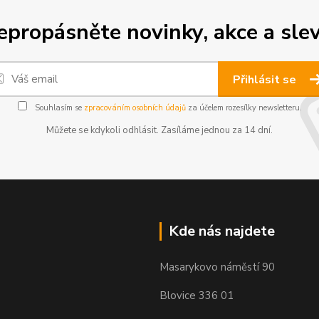
epropásněte novinky, akce a slev
Přihlásit se
Souhlasím se
zpracováním osobních údajů
za účelem rozesílky newsletteru.
Můžete se kdykoli odhlásit. Zasíláme jednou za 14 dní.
Kde nás najdete
Masarykovo náměstí 90
Blovice 336 01