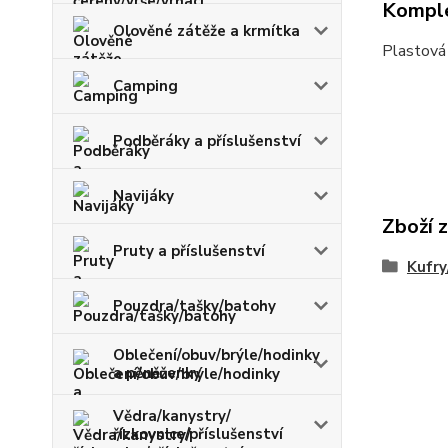
Komple
Olověné zátěže a krmítka
Plastová 
Camping
Podběráky a příslušenství
Navijáky
Zboží 
Pruty a příslušenství
Kufry
Pouzdra/tašky/batohy
Oblečení/obuv/brýle/hodinky
a pěněženky
Vědra/kanystry/
řízkovnice/příslušenství