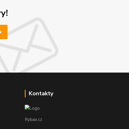
y!
Kontakty
Rybax.cz