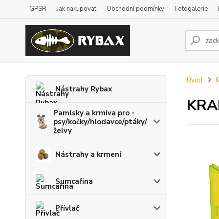
GPSR
Jak nakupovat
Obchodní podmínky
Fotogalerie
Úvod
K
Nástrahy Rybax
KRA
Pamlsky a krmiva pro -
psy/kočky/hlodavce/ptáky/
želvy
Nástrahy a krmení
Sumcařina
Přívlač