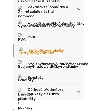
Zakrmovací pomůcky a
tvořiče nástrah
Vyprošťovače/kleště/nože/nůžky
PVA
Kufry/Boxy/krabičky
Stojany/hrazdy/vidličky/rohatinky
Echoloty
Dárkové předměty /
poukazy a stříbro