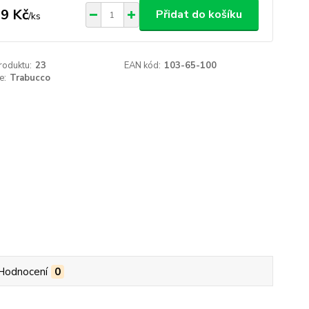
9 Kč
Přidat do košíku
/
ks
roduktu:
23
EAN kód:
103-65-100
e:
Trabucco
Hodnocení
0