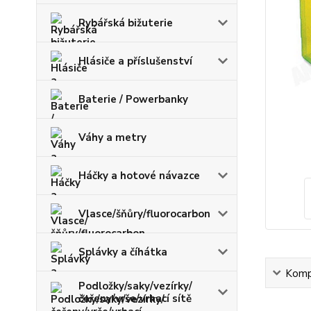
Rybářská bižuterie
Hlásiče a příslušenství
Baterie / Powerbanky
Váhy a metry
Háčky a hotové návazce
Vlasce/šňůry/fluorocarbon
Splávky a číhátka
Kompl
Podložky/saky/vezírky/
čeřeny/vrše/vrhací sítě