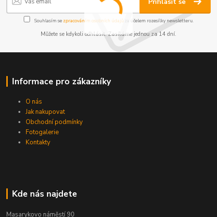
Přihlásit se
Souhlasím se
zpracováním osobních údajů
za účelem rozesílky newsletteru.
Můžete se kdykoli odhlásit. Zasíláme jednou za 14 dní.
Informace pro zákazníky
O nás
Jak nakupovat
Obchodní podmínky
Fotogalerie
Kontakty
Kde nás najdete
Masarykovo náměstí 90