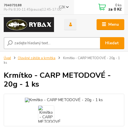
0
ks
704073188
CZK
za
0 Kč
Po-Pá 8:30-11:45(pauza)12:45-17:00
Menu
Hledat
Úvod
Olověné zátěže a krmítka
Krmítko - CARP METODOVÉ - 20g - 1
ks
Krmítko - CARP METODOVÉ -
20g - 1 ks