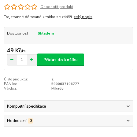
Ohodnotit produkt
Trojstranné děrované krmítko se zátěží.
celý popis
Dostupnost
Skladem
49 Kč
/
ks
Přidat do košíku
Číslo produktu:
2
EAN kód:
5900637106777
Výrobce:
Mikado
Kompletní specifikace
Hodnocení
0