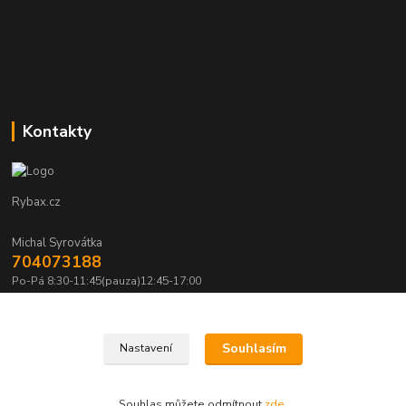
Kontakty
Rybax.cz
Michal Syrovátka
704073188
Po-Pá 8:30-11:45(pauza)12:45-17:00
michalsyrovatka@email.cz
Souhlasím
Nastavení
Souhlas můžete odmítnout
zde
.