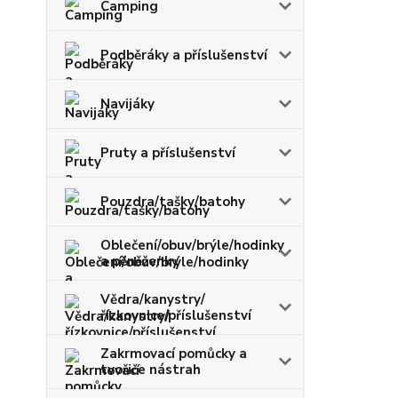
Camping
Podběráky a příslušenství
Navijáky
Pruty a příslušenství
Pouzdra/tašky/batohy
Oblečení/obuv/brýle/hodinky
a pěněženky
Vědra/kanystry/
řízkovnice/příslušenství
Zakrmovací pomůcky a
tvořiče nástrah