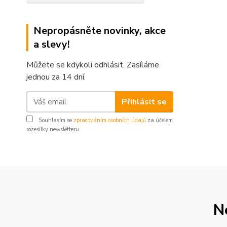
Nepropásněte novinky, akce
a slevy!
Můžete se kdykoli odhlásit. Zasíláme
jednou za 14 dní.
Přihlásit se
Souhlasím se
zpracováním osobních údajů
za účelem
rozesílky newsletteru.
N