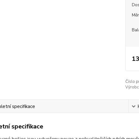
Dos
Měr
Bal
13
Číslo p
Výrobc
etní specifikace
tní specifikace