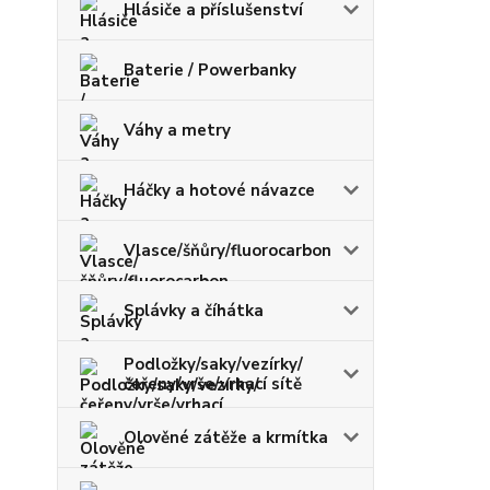
Hlásiče a příslušenství
Baterie / Powerbanky
Váhy a metry
Háčky a hotové návazce
Vlasce/šňůry/fluorocarbon
Splávky a číhátka
Podložky/saky/vezírky/
čeřeny/vrše/vrhací sítě
Olověné zátěže a krmítka