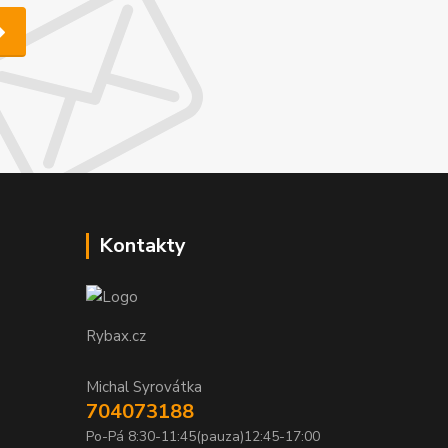
Kontakty
Rybax.cz
Michal Syrovátka
704073188
Po-Pá 8:30-11:45(pauza)12:45-17:00