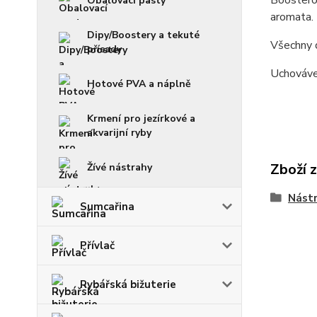
Boosterov
Obalovací pasty
aromata. 
Dipy/Boostery a tekuté
Všechny d
přísady
Uchovávej
Hotové PVA a náplně
Krmení pro jezírkové a
akvarijní ryby
Zboží 
Žívé nástrahy
Nástr
Sumcařina
Přívlač
Rybářská bižuterie