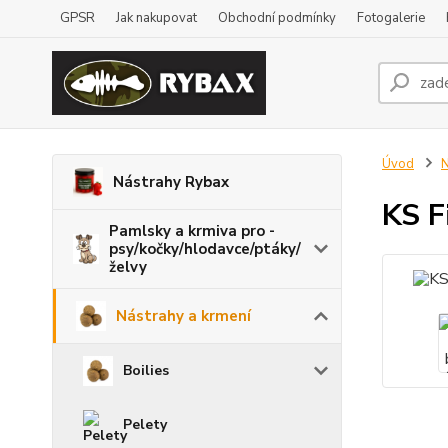
GPSR
Jak nakupovat
Obchodní podmínky
Fotogalerie
Úvod
N
Nástrahy Rybax
KS F
Pamlsky a krmiva pro -
psy/kočky/hlodavce/ptáky/
želvy
Nástrahy a krmení
Boilies
Pelety