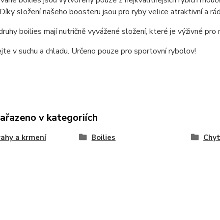
ané boilies jsou vytvořeny pouze z nejkvalitnějších rybích mouč
Díky složení našeho boosteru jsou pro ryby velice atraktivní a rády 
ruhy boilies mají nutričně vyvážené složení, které je výživné pro r
te v suchu a chladu. Určeno pouze pro sportovní rybolov!
zařazeno v kategoriích
ahy a krmení
Boilies
Chyt