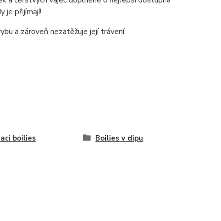
ek a čerstvých vajec doplněné o nejlepší dostupná
je přijímají!
ybu a zároveň nezatěžuje její trávení.
ací boilies
Boilies v dipu