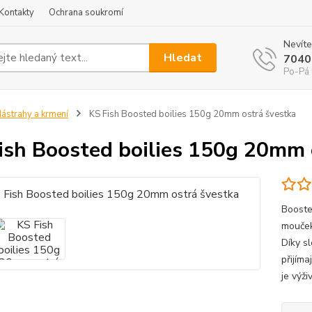
Kontakty
Ochrana soukromí
Nevíte
Hledat
7040
Po-Pá 
ástrahy a krmení
KS Fish Boosted boilies 150g 20mm ostrá švestka
ish Boosted boilies 150g 20mm 
Booste
mouček
Díky sl
přijíma
je výži