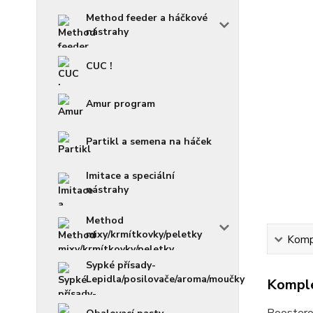
Method feeder a háčkové
nástrahy
CUC !
Amur program
Partikl a semena na háček
Imitace a speciální
nástrahy
Method
mixy/krmítkovky/peletky
Kompl
Sypké přísady-
Lepidla/posilovače/aroma/moučky
Komple