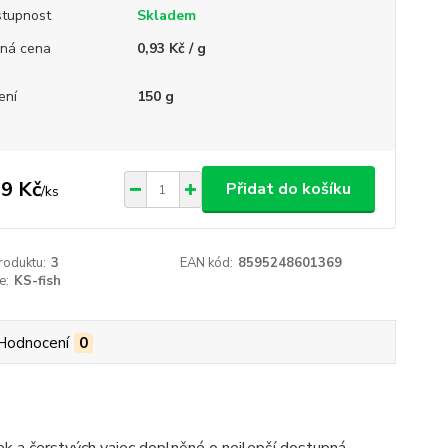
tupnost
Skladem
ná cena
0,93 Kč / g
ení
150 g
9 Kč
Přidat do košíku
/
ks
roduktu:
3
EAN kód:
8595248601369
e:
KS-fish
Hodnocení
0