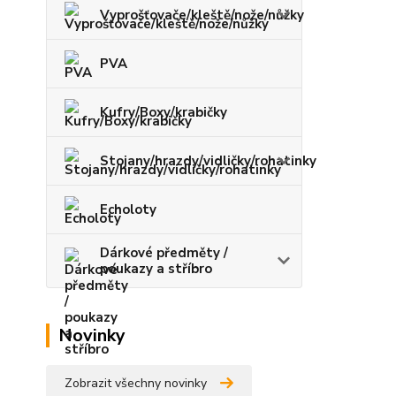
Vyprošťovače/kleště/nože/nůžky
PVA
Kufry/Boxy/krabičky
Stojany/hrazdy/vidličky/rohatinky
Echoloty
Dárkové předměty /
poukazy a stříbro
Novinky
Zobrazit všechny novinky