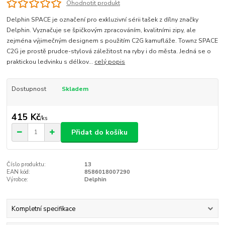
Ohodnotit produkt
Delphin SPACE je označení pro exkluzivní sérii tašek z dílny značky
Delphin. Vyznačuje se špičkovým zpracováním, kvalitními zipy, ale
zejména výjimečným designem s použitím C2G kamufláže. Townz SPACE
C2G je prostě prudce-stylová záležitost na ryby i do města. Jedná se o
praktickou ledvinku s délkov...
celý popis
Dostupnost
Skladem
415 Kč
/
ks
Přidat do košíku
Číslo produktu:
13
EAN kód:
8586018007290
Výrobce:
Delphin
Kompletní specifikace