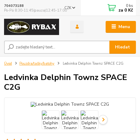
0
ks
704073188
CZK
za
0 Kč
Po-Pá 8:30-11:45(pauza)12:45-17:00
Menu
Hledat
Úvod
Pouzdra/tašky/batohy
Ledvinka Delphin Townz SPACE C2G
Ledvinka Delphin Townz SPACE
C2G