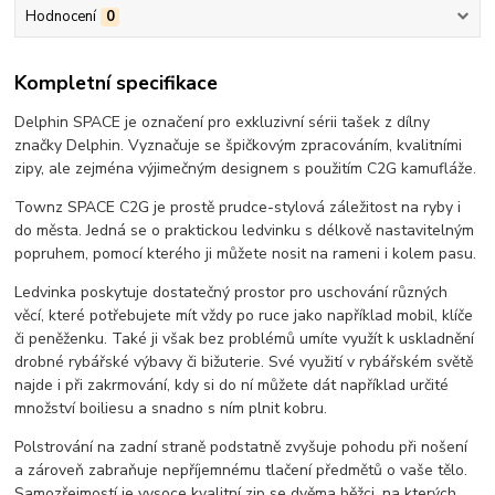
Hodnocení
0
Kompletní specifikace
Delphin SPACE je označení pro exkluzivní sérii tašek z dílny
značky Delphin. Vyznačuje se špičkovým zpracováním, kvalitními
zipy, ale zejména výjimečným designem s použitím C2G kamufláže.
Townz SPACE C2G je prostě prudce-stylová záležitost na ryby i
do města. Jedná se o praktickou ledvinku s délkově nastavitelným
popruhem, pomocí kterého ji můžete nosit na rameni i kolem pasu.
Ledvinka poskytuje dostatečný prostor pro uschování různých
věcí, které potřebujete mít vždy po ruce jako například mobil, klíče
či peněženku. Také ji však bez problémů umíte využít k uskladnění
drobné rybářské výbavy či bižuterie. Své využití v rybářském světě
najde i při zakrmování, kdy si do ní můžete dát například určité
množství boiliesu a snadno s ním plnit kobru.
Polstrování na zadní straně podstatně zvyšuje pohodu při nošení
a zároveň zabraňuje nepříjemnému tlačení předmětů o vaše tělo.
Samozřejmostí je vysoce kvalitní zip se dvěma běžci, na kterých