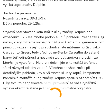
vyniká logo značky Delphin.
Technické parametry:
Rozměr ledvinky: 39x16x9 cm
Délka popruhu: 25-125cm
Stylová patentovaná kamufláž z dílny značky Delphin pod
označením C2G má mnoho podob a úhlů pohledu. Přesně tak i její
název, který můžeme volně přeložit jako Carpath 2. generace, což
přímo odkazuje na jejího předchůdce, ale můžeme ho číst i jako
Carpath to Green, tedy přechod myšlenky Carpathu do zelené
barvy. Její jedinečnost a nezaměnitelnost spočívá v prvcích, ze
kterých je vytvořena. Na první dojem jde o kamufláž tvořenou
třemi různými odstíny zelené. Všechno se však změní při
detailnějším pohledu, kdy si všimnete siluety kaprů, komponent
kaprařské montáže a log značky Delphin spolu s označením C2G.
Díky tomuto neopakovatelnému provedení se vaše rybářská
výbava okamžitě stane jedinečnou a maximálně originální.