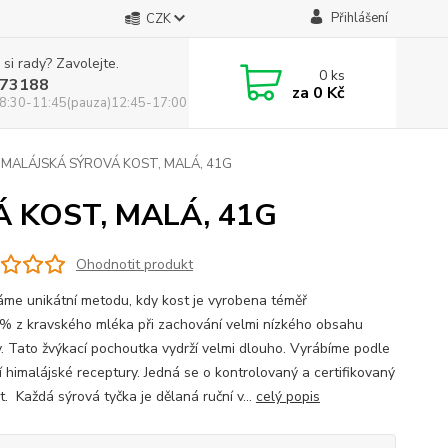
Přihlášení
CZK
 si rady? Zavolejte.
0
ks
73188
za
0 Kč
8:30-11:45(pauza)12:45-17:00
IMALÁJSKÁ SÝROVÁ KOST, MALÁ, 41G
Á KOST, MALÁ, 41G
Ohodnotit produkt
áme unikátní metodu, kdy kost je vyrobena téměř
% z kravského mléka při zachování velmi nízkého obsahu
y. Tato žvýkací pochoutka vydrží velmi dlouho. Vyrábíme podle
í himalájské receptury. Jedná se o kontrolovaný a certifikovaný
. Každá sýrová tyčka je dělaná ruční v...
celý popis