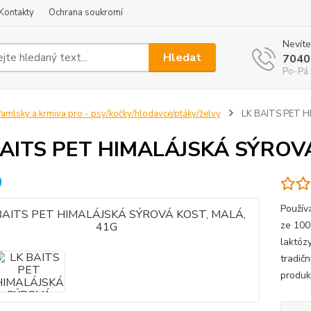
Kontakty
Ochrana soukromí
Nevíte
Hledat
7040
Po-Pá 
amlsky a krmiva pro - psy/kočky/hlodavce/ptáky/želvy
LK BAITS PET H
BAITS PET HIMALÁJSKÁ SÝROV
Použív
ze 100
laktóz
tradičn
produkt