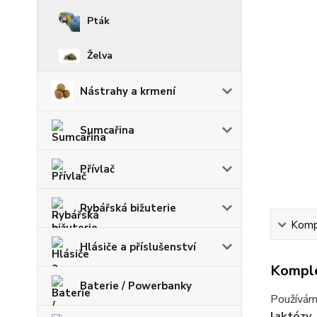
Pták
Želva
Nástrahy a krmení
Sumcařina
Přívlač
Rybářská bižuterie
Kompl
Hlásiče a příslušenství
Komple
Baterie / Powerbanky
Používám
laktózy
.