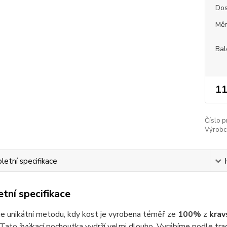
Dos
Měr
Bal
11
Číslo p
Výrobc
etní specifikace
tní specifikace
e unikátní metodu, kdy kost je vyrobena téměř ze
100%
z
krav
 Tato žvýkací pochoutka vydrží velmi dlouho. Vyrábíme podle trad