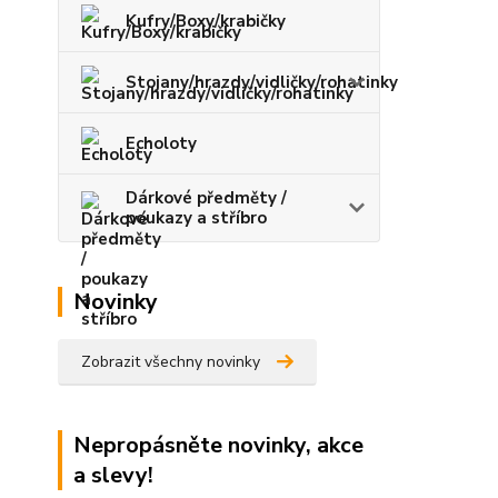
Kufry/Boxy/krabičky
Stojany/hrazdy/vidličky/rohatinky
Echoloty
Dárkové předměty /
poukazy a stříbro
Novinky
Zobrazit všechny novinky
Nepropásněte novinky, akce
a slevy!