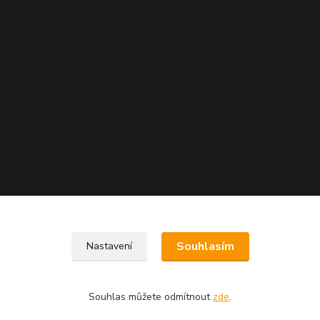
Souhlasím
Nastavení
Souhlas můžete odmítnout
zde
.