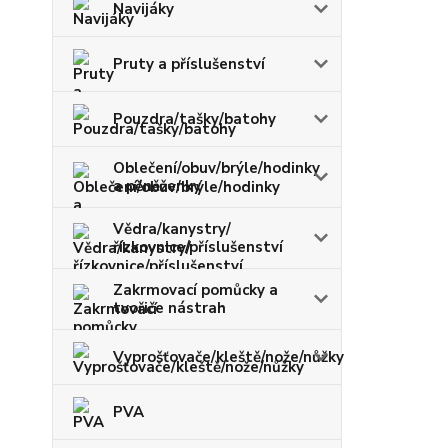
Navijáky
Pruty a příslušenství
Pouzdra/tašky/batohy
Oblečení/obuv/brýle/hodinky
a pěněženky
Vědra/kanystry/
řízkovnice/příslušenství
Zakrmovací pomůcky a
tvořiče nástrah
Vyprošťovače/kleště/nože/nůžky
PVA