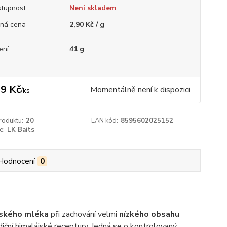
tupnost
Není skladem
ná cena
2,90 Kč / g
ení
41 g
9 Kč
Momentálně není k dispozici
/
ks
roduktu:
20
EAN kód:
8595602025152
e:
LK Baits
Hodnocení
0
ského mléka
při zachování velmi
nízkého obsahu
iční himalájské receptury. Jedná se o kontrolovaný