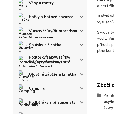
Váhy a metry
a
certif
Každá sý
Háčky a hotové návazce
vysušení 
Vlasce/šňůry/fluorocarbon
Sýrová ty
vydrží V
přírodní 
Splávky a číhátka
plně kont
Podložky/saky/vezírky/
čeřeny/vrše/vrhací sítě
Olověné zátěže a krmítka
Zboží 
Camping
Pamls
psy/k
Podběráky a příslušenství
želvy