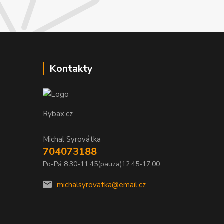
Kontakty
Rybax.cz
Michal Syrovátka
704073188
Po-Pá 8:30-11:45(pauza)12:45-17:00
michalsyrovatka@email.cz