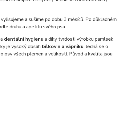
ý vylisujeme a sušíme po dobu 3 měsíců. Po důkladném
podle druhu a apetitu svého psa.
na
dentální hygienu
a díky tvrdosti výrobku pamlsek
nky je vysoký obsah
bílkovin a vápníku
. Jedná se o
pro psy všech plemen a velikostí. Původ a kvalita jsou