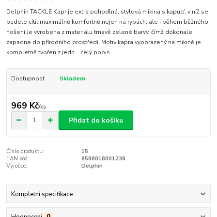
Delphin TACKLE Kapr je extra pohodlná, stylová mikina s kapucí, v níž se
budete cítit maximálně komfortně nejen na rybách, ale i během běžného
nošení.Je vyrobena z materiálu tmavě zelené barvy, čímž dokonale
zapadne do přírodního prostředí. Motiv kapra vyobrazený na mikině je
kompletně tvořen z jedn...
celý popis
Dostupnost
Skladem
969 Kč
/
ks
Přidat do košíku
Číslo produktu:
15
EAN kód:
8586018001236
Výrobce:
Delphin
Kompletní specifikace
Hodnocení
0