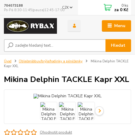
0
ks
704073188
CZK
za
0 Kč
Po-Pá 8:30-11:45(pauza)12:45-17:00
Menu
Hledat
Úvod
Oblečení/obuv/brýle/hodinky a pěněženky
Mikina Delphin TACKLE
Kapr XXL
Mikina Delphin TACKLE Kapr XXL
Ohodnotit produkt