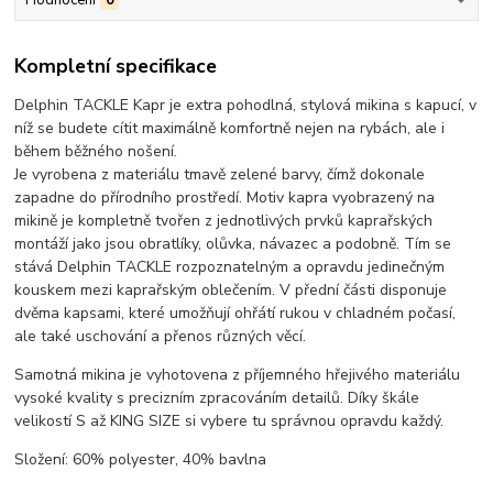
Kompletní specifikace
Delphin TACKLE Kapr je extra pohodlná, stylová mikina s kapucí, v
níž se budete cítit maximálně komfortně nejen na rybách, ale i
během běžného nošení.
Je vyrobena z materiálu tmavě zelené barvy, čímž dokonale
zapadne do přírodního prostředí. Motiv kapra vyobrazený na
mikině je kompletně tvořen z jednotlivých prvků kaprařských
montáží jako jsou obratlíky, olůvka, návazec a podobně. Tím se
stává Delphin TACKLE rozpoznatelným a opravdu jedinečným
kouskem mezi kaprařským oblečením. V přední části disponuje
dvěma kapsami, které umožňují ohřátí rukou v chladném počasí,
ale také uschování a přenos různých věcí.
Samotná mikina je vyhotovena z příjemného hřejivého materiálu
vysoké kvality s precizním zpracováním detailů. Díky škále
velikostí S až KING SIZE si vybere tu správnou opravdu každý.
Složení: 60% polyester, 40% bavlna