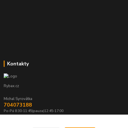
Kontakty
Rybax.cz
Michal Syrovátka
704073188
Po-Pá 8:30-11:45(pauza)12:45-17:00
michalsyrovatka@email.cz