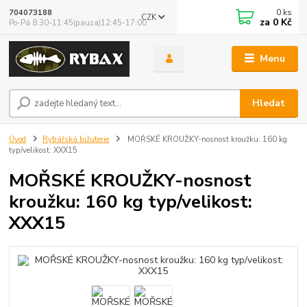
0
ks
704073188
CZK
za
0 Kč
Po-Pá 8:30-11:45(pauza)12:45-17:00
Menu
Hledat
Úvod
Rybářská bižuterie
MOŘSKÉ KROUŽKY-nosnost kroužku: 160 kg
typ/velikost: XXX15
MOŘSKÉ KROUŽKY-nosnost
kroužku: 160 kg typ/velikost:
XXX15