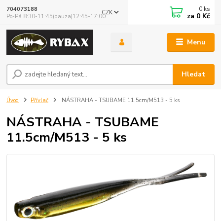
0
ks
704073188
CZK
za
0 Kč
Po-Pá 8:30-11:45(pauza)12:45-17:00
Menu
Hledat
Úvod
Přívlač
NÁSTRAHA - TSUBAME 11.5cm/M513 - 5 ks
NÁSTRAHA - TSUBAME
11.5cm/M513 - 5 ks