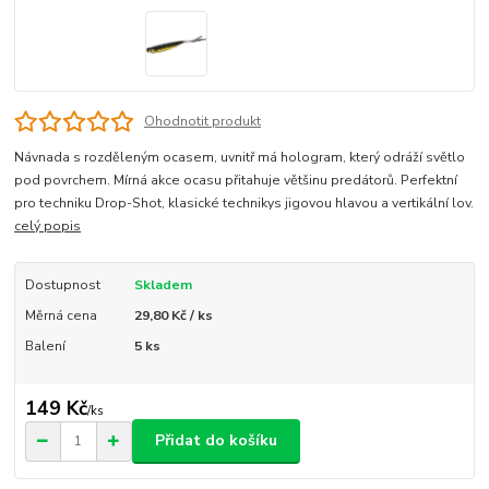
Ohodnotit produkt
Návnada s rozděleným ocasem, uvnitř má hologram, který odráží světlo
pod povrchem. Mírná akce ocasu přitahuje většinu predátorů. Perfektní
pro techniku Drop-Shot, klasické technikys jigovou hlavou a vertikální lov.
celý popis
Dostupnost
Skladem
Měrná cena
29,80 Kč / ks
Balení
5 ks
149 Kč
/
ks
Přidat do košíku