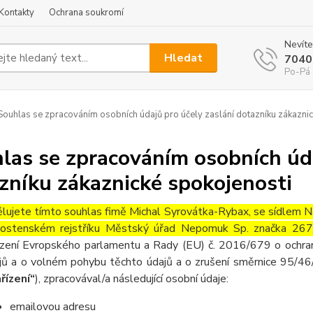
Kontakty
Ochrana soukromí
Nevíte
Hledat
7040
Po-Pá 
ouhlas se zpracováním osobních údajů pro účely zaslání dotazníku zákaznic
las se zpracováním osobních úda
zníku zákaznické spokojenosti
lujete tímto souhlas fimě Michal Syrovátka-Rybax, se sídlem 
nostenském rejstříku Městský úřad Nepomuk Sp. značka 26
ízení Evropského parlamentu a Rady (EU) č. 2016/679 o ochran
jů a o volném pohybu těchto údajů a o zrušení směrnice 95/46/
řízení“
), zpracovával/a následující osobní údaje:
emailovou adresu