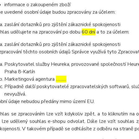
informace o zakoupeném zboží
e uvedené osobní údaje budou zpracovány za účelem:
zaslání dotazníků pro zjištění zákaznické spokojenosti
hlas udělujete na zpracování po dobu
60 dní
a to za účelem:
zaslání dotazníků pro zjištění zákaznické spokojenosti
zpracování těchto osobních údajů Správce využívá tyto Zpracova
Poskytovatel služby Heureka, provozované společností Heurek
Praha 8-Karlín
Marketingová agentura
………
Případně další poskytovatelé zpracovatelských softwarů, služ
nevyužívá.
bní údaje nebudou předány mimo území EU.
hlas se zpracováním lze vzít kdykoliv zpět, a to kliknutím na 
 lze udělený souhlas e-shopu odvolat. Dále lze vzít souhlas z
kojenosti. V takovém případě se odhlásíte z odběru na straně 