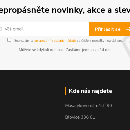
epropásněte novinky, akce a slev
Přihlásit se
Souhlasím se
zpracováním osobních údajů
za účelem rozesílky newsletteru.
Můžete se kdykoli odhlásit. Zasíláme jednou za 14 dní.
Kde nás najdete
Masarykovo náměstí 90
Blovice 336 01