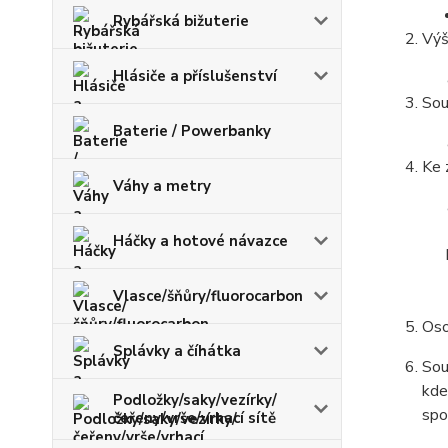
Rybářská bižuterie
Výš
Hlásiče a příslušenství
Sou
Baterie / Powerbanky
Ke 
Váhy a metry
Háčky a hotové návazce
Vlasce/šňůry/fluorocarbon
Oso
Splávky a číhátka
Sou
kde
Podložky/saky/vezírky/
spo
čeřeny/vrše/vrhací sítě