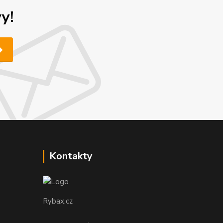
y!
Kontakty
Rybax.cz