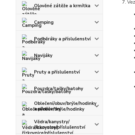
Vez
Olověné zátěže a krmítka
Camping
Podběráky a příslušenství
Navijáky
Pruty a příslušenství
Pouzdra/tašky/batohy
Oblečení/obuv/brýle/hodinky
a pěněženky
Vědra/kanystry/
řízkovnice/příslušenství