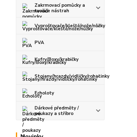
Zakrmovací pomůcky a
tvořiče nástrah
Vyprošťovače/kleště/nože/nůžky
PVA
Kufry/Boxy/krabičky
Stojany/hrazdy/vidličky/rohatinky
Echoloty
Dárkové předměty /
poukazy a stříbro
Novinky