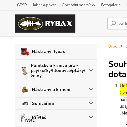
GPSR
Jak nakupovat
Obchodní podmínky
Fotogalerie
Úvod
S
Nástrahy Rybax
Souh
Pamlsky a krmiva pro -
psy/kočky/hlodavce/ptáky/
dota
želvy
Udě
Nástrahy a krmení
živ
nař
Sumcařina
úda
„Na
Přívlač