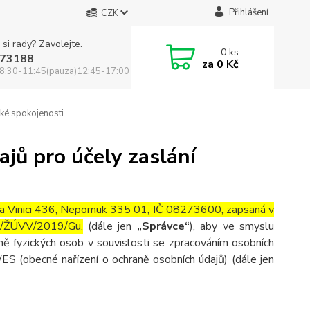
Přihlášení
CZK
 si rady? Zavolejte.
0
ks
73188
za
0 Kč
8:30-11:45(pauza)12:45-17:00
ké spokojenosti
jů pro účely zaslání
Na Vinici 436, Nepomuk 335 01, IČ 08273600, zapsaná v
7/ŽÚVV/2019/Gu.
(dále jen
„Správce“
), aby ve smyslu
ě fyzických osob v souvislosti se zpracováním osobních
ES (obecné nařízení o ochraně osobních údajů) (dále jen