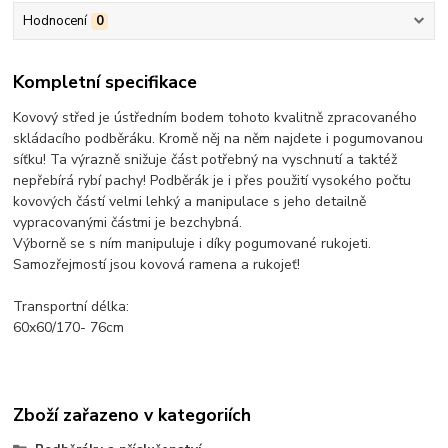
Hodnocení
0
Kompletní specifikace
Kovový střed je ústředním bodem tohoto kvalitně zpracovaného
skládacího podběráku. Kromě něj na něm najdete i pogumovanou
síťku! Ta výrazně snižuje část potřebný na vyschnutí a taktéž
nepřebírá rybí pachy! Podběrák je i přes použití vysokého počtu
kovových částí velmi lehký a manipulace s jeho detailně
vypracovanými částmi je bezchybná.
Výborně se s ním manipuluje i díky pogumované rukojeti.
Samozřejmostí jsou kovová ramena a rukojeť!
Transportní délka:
60x60/170- 76cm
Zboží zařazeno v kategoriích