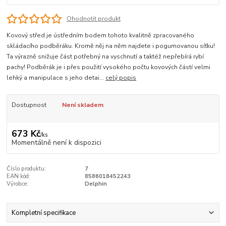
Ohodnotit produkt
Kovový střed je ústředním bodem tohoto kvalitně zpracovaného
skládacího podběráku. Kromě něj na něm najdete i pogumovanou síťku!
Ta výrazně snižuje část potřebný na vyschnutí a taktéž nepřebírá rybí
pachy! Podběrák je i přes použití vysokého počtu kovových částí velmi
lehký a manipulace s jeho detai...
celý popis
Dostupnost
Není skladem
673 Kč
/
ks
Momentálně není k dispozici
Číslo produktu:
7
EAN kód:
8586018452243
Výrobce:
Delphin
Kompletní specifikace