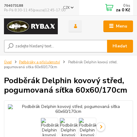
0
ks
704073188
CZK
za
0 Kč
Po-Pá 8:30-11:45(pauza)12:45-17:00
Menu
Hledat
Úvod
Podběráky a příslušenství
Podběrák Delphin kovový střed,
pogumovaná síťka 60x60/170cm
Podběrák Delphin kovový střed,
pogumovaná síťka 60x60/170cm