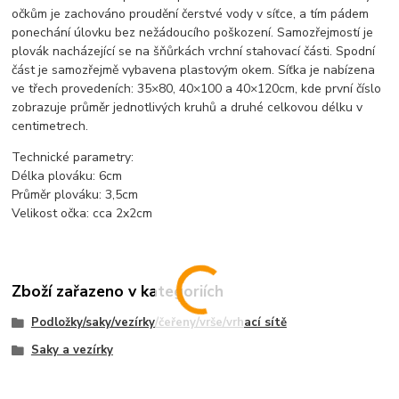
očkům je zachováno proudění čerstvé vody v síťce, a tím pádem
ponechání úlovku bez nežádoucího poškození. Samozřejmostí je
plovák nacházející se na šňůrkách vrchní stahovací části. Spodní
část je samozřejmě vybavena plastovým okem. Síťka je nabízena
ve třech provedeních: 35×80, 40×100 a 40×120cm, kde první číslo
zobrazuje průměr jednotlivých kruhů a druhé celkovou délku v
centimetrech.
Technické parametry:
Délka plováku: 6cm
Průměr plováku: 3,5cm
Velikost očka: cca 2x2cm
Zboží zařazeno v kategoriích
Podložky/saky/vezírky/čeřeny/vrše/vrhací sítě
Saky a vezírky