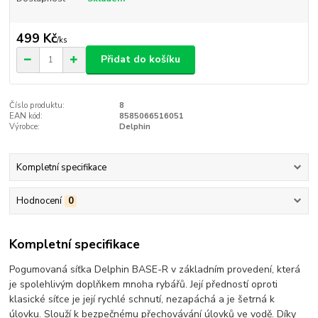
499 Kč
/
ks
Přidat do košíku
Číslo produktu:
8
EAN kód:
8585066516051
Výrobce:
Delphin
Kompletní specifikace
Hodnocení
0
Kompletní specifikace
Pogumovaná síťka Delphin BASE-R v základním provedení, která
je spolehlivým doplňkem mnoha rybářů. Její předností oproti
klasické síťce je její rychlé schnutí, nezapáchá a je šetrná k
úlovku. Slouží k bezpečnému přechovávání úlovků ve vodě. Díky