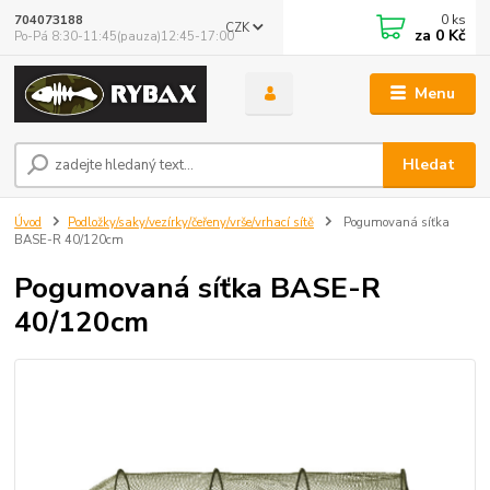
0
ks
704073188
CZK
za
0 Kč
Po-Pá 8:30-11:45(pauza)12:45-17:00
Menu
Hledat
Úvod
Podložky/saky/vezírky/čeřeny/vrše/vrhací sítě
Pogumovaná síťka
BASE-R 40/120cm
Pogumovaná síťka BASE-R
40/120cm