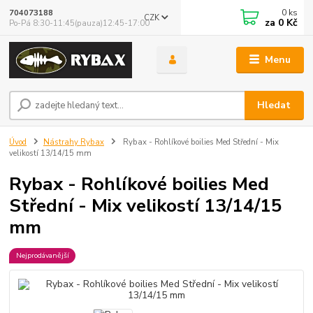
0
ks
704073188
CZK
za
0 Kč
Po-Pá 8:30-11:45(pauza)12:45-17:00
Menu
Hledat
Úvod
Nástrahy Rybax
Rybax - Rohlíkové boilies Med Střední - Mix
velikostí 13/14/15 mm
Rybax - Rohlíkové boilies Med
Střední - Mix velikostí 13/14/15
mm
Nejprodávanější