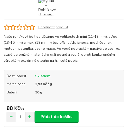
Ohodnotit produkt
Naše rohlíkový boilies děláme ve velikostech mini (11–13 mm), střední
(13–15 mm) a maxi (18 mm), v top příchutích: jahoda, med, česnek,
meloun, patentka, uzené maso. Ve vodě nepraská – nasává se zvenku,
stává se pružným, ale jádro drží pevně a vydrží oproti konkurenčním
výrobkům extrémně dlouho na h...
celý popis
Dostupnost
Skladem
Měrná cena
2,93 Kč / g
Balení
30 g
88 Kč
/
ks
Přidat do košíku