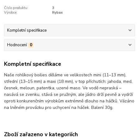
Číslo produktu:
3
Výrobce:
Rybax
Kompletní specifikace
Hodnocení
0
Kompletní specifikace
Naše rohlíkový boilies děláme ve velikostech mini (11–13 mm),
střední (13–15 mm) a maxi (18 mm), v top příchutích: jahoda, med,
česnek, meloun, patentka, uzené maso. Ve vodě nepraská –
nasává se zvenku, stává se pružným, ale jádro drží pevně a vydrží
oproti konkurenčním výrobkům extrémně dlouho na háčků. Vázáno
na lněném provázku pro uchycení na háček. Balení 30g.
Zboží zařazeno v kategoriích