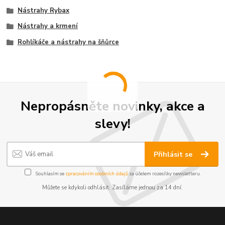
Nástrahy Rybax
Nástrahy a krmení
Rohlíkáče a nástrahy na šňůrce
Nepropásněte novinky, akce a
slevy!
Přihlásit se
Souhlasím se
zpracováním osobních údajů
za účelem rozesílky newsletteru.
Můžete se kdykoli odhlásit. Zasíláme jednou za 14 dní.