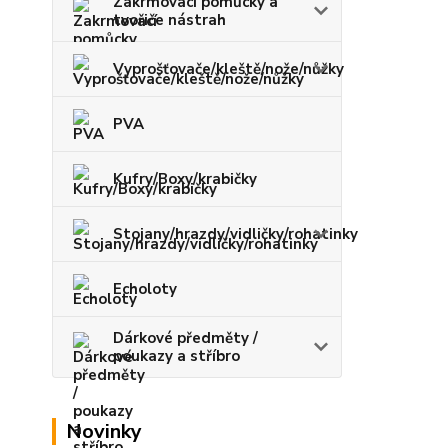
Zakrmovací pomůcky a
tvořiče nástrah
Vyprošťovače/kleště/nože/nůžky
PVA
Kufry/Boxy/krabičky
Stojany/hrazdy/vidličky/rohatinky
Echoloty
Dárkové předměty /
poukazy a stříbro
Novinky