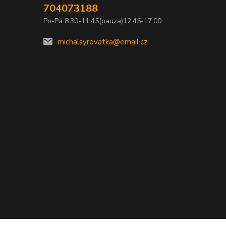
704073188
Po-Pá 8:30-11:45(pauza)12:45-17:00
michalsyrovatka@email.cz