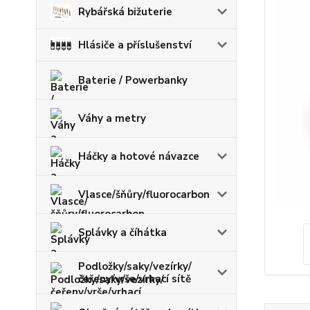
Rybářská bižuterie
Hlásiče a příslušenství
Baterie / Powerbanky
Váhy a metry
Háčky a hotové návazce
Vlasce/šňůry/fluorocarbon
Splávky a číhátka
Podložky/saky/vezírky/
čeřeny/vrše/vrhací sítě