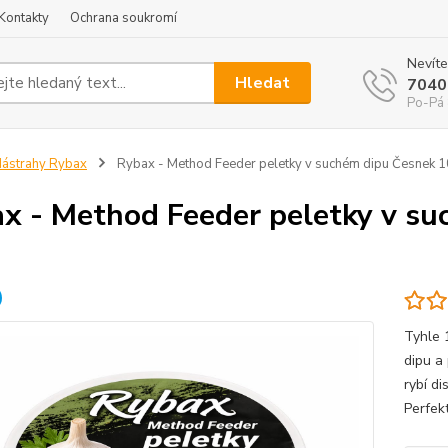
Kontakty
Ochrana soukromí
Nevíte
Hledat
7040
Po-Pá 
ástrahy Rybax
Rybax - Method Feeder peletky v suchém dipu Česnek
x - Method Feeder peletky v s
Tyhle 
dipu a
rybí di
Perfek