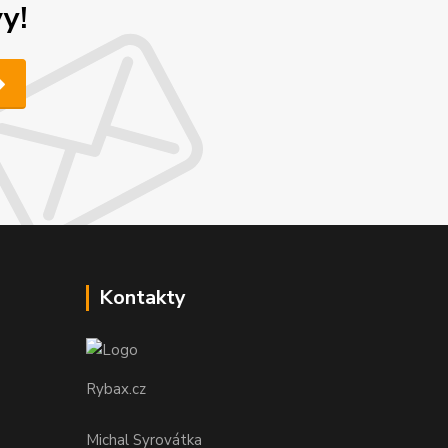
y!
Kontakty
Rybax.cz
Michal Syrovátka