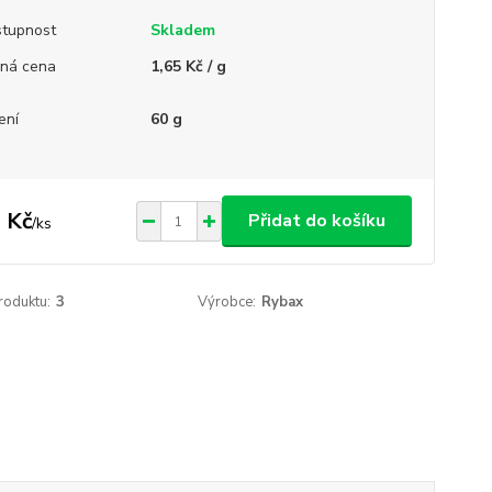
tupnost
Skladem
ná cena
1,65 Kč / g
ení
60 g
 Kč
Přidat do košíku
/
ks
roduktu:
3
Výrobce:
Rybax