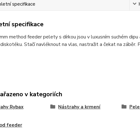
etní specifikace
tní specifikace
m method feeder pelety s dírkou jsou v luxusním suchém dipu a 
 diskotéku. Stačí navléknout na vlas, nastražit a čekat na záběr. P
zařazeno v kategoriích
rahy Rybax
Nástrahy a krmení
Pele
od feeder