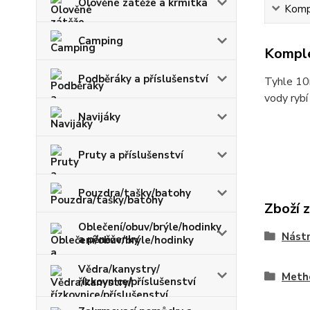
Olověné zátěže a krmítka
Kompl
Camping
Komple
Podběráky a příslušenství
Tyhle 10m
vody rybí
Navijáky
Pruty a příslušenství
Pouzdra/tašky/batohy
Zboží 
Oblečení/obuv/brýle/hodinky
Nást
a pěněženky
Vědra/kanystry/
Meth
řízkovnice/příslušenství