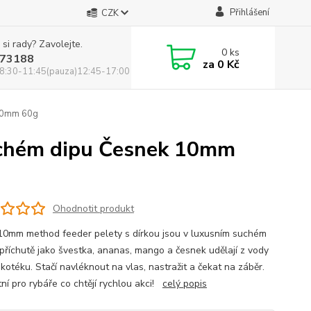
Přihlášení
CZK
 si rady? Zavolejte.
0
ks
73188
za
0 Kč
8:30-11:45(pauza)12:45-17:00
 10mm 60g
uchém dipu Česnek 10mm
Ohodnotit produkt
10mm method feeder pelety s dírkou jsou v luxusním suchém
 příchutě jako švestka, ananas, mango a česnek udělají z vody
skotéku. Stačí navléknout na vlas, nastražit a čekat na záběr.
tní pro rybáře co chtějí rychlou akci!
celý popis