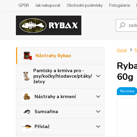
GPSR
Jak nakupovat
Obchodní podmínky
Fotogalerie
Úvod
N
Nástrahy Rybax
Ryba
Pamlsky a krmiva pro -
60g
psy/kočky/hlodavce/ptáky/
želvy
Novinka
Nástrahy a krmení
Sumcařina
Přívlač