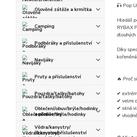
🎣 Pop U
Olověné zátěže a krmítka
Hledáš po
Camping
RYBAX Pop
dlouhých 
Podběráky a příslušenství
Díky spec
kořeněná 
Navijáky
Pruty a příslušenství
🔥 Proč s
✔ extrém
Pouzdra/tašky/batohy
✔ velmi d
✔ silná vi
Oblečení/obuv/brýle/hodinky
a pěněženky
✔ vhodné 
Vědra/kanystry/
řízkovnice/příslušenství