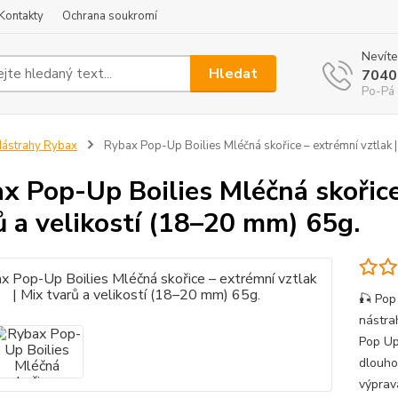
Kontakty
Ochrana soukromí
Nevíte
Hledat
7040
Po-Pá 
ástrahy Rybax
Rybax Pop-Up Boilies Mléčná skořice – extrémní vztlak |
x Pop-Up Boilies Mléčná skořice
ů a velikostí (18–20 mm) 65g.
🎣 Pop
nástra
Pop Up
dlouho
výprav