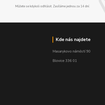
Můžete se kdykoli odhlásit. Zasíláme jednou za 14 dní.
Kde nás najdete
Masarykovo náměstí 90
Blovice 336 01