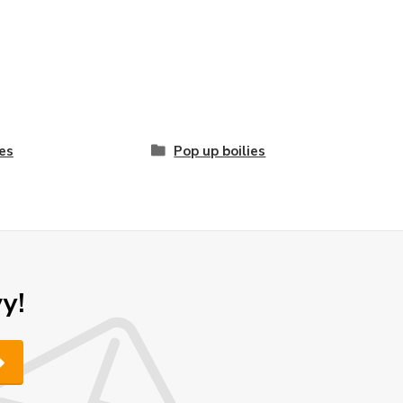
ies
Pop up boilies
y!