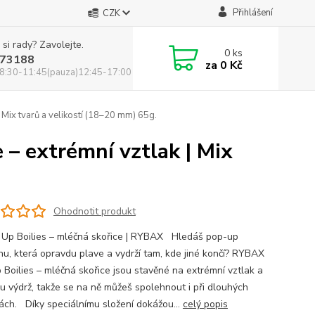
Přihlášení
CZK
 si rady? Zavolejte.
0
ks
73188
za
0 Kč
8:30-11:45(pauza)12:45-17:00
 Mix tvarů a velikostí (18–20 mm) 65g.
 – extrémní vztlak | Mix
Ohodnotit produkt
 Up Boilies – mléčná skořice | RYBAX Hledáš pop-up
hu, která opravdu plave a vydrží tam, kde jiné končí? RYBAX
 Boilies – mléčná skořice jsou stavěné na extrémní vztlak a
u výdrž, takže se na ně můžeš spolehnout i při dlouhých
ách. Díky speciálnímu složení dokážou...
celý popis