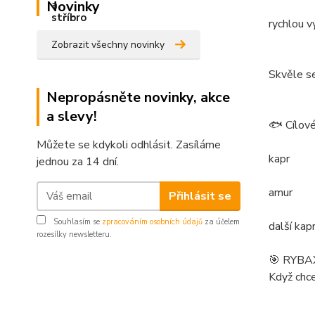
Novinky
rychlou 
Zobrazit všechny novinky
Skvěle se
Nepropásněte novinky, akce
a slevy!
🐟 Cílové
Můžete se kdykoli odhlásit. Zasíláme
kapr
jednou za 14 dní.
amur
Přihlásit se
Souhlasím se
zpracováním osobních údajů
za účelem
další kap
rozesílky newsletteru.
🎯 RYBAX
Když chce