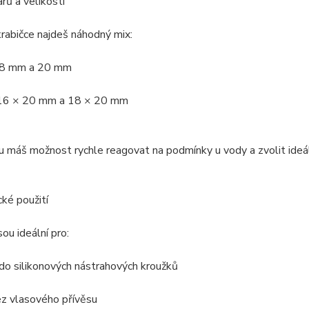
arů a velikostí
rabičce najdeš náhodný mix:
 18 mm a 20 mm
 16 × 20 mm a 18 × 20 mm
 máš možnost rychle reagovat na podmínky u vody a zvolit ideáln
cké použití
sou ideální pro:
do silikonových nástrahových kroužků
ez vlasového přívěsu