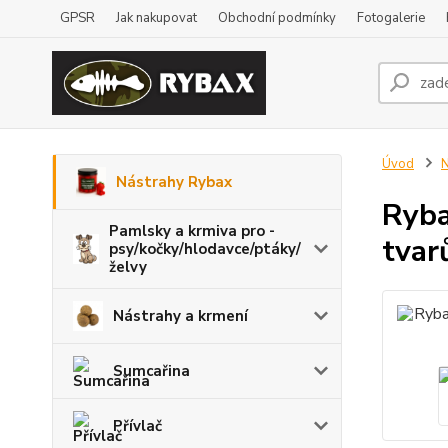
GPSR
Jak nakupovat
Obchodní podmínky
Fotogalerie
Úvod
N
Nástrahy Rybax
Ryba
Pamlsky a krmiva pro -
tvar
psy/kočky/hlodavce/ptáky/
želvy
Nástrahy a krmení
Sumcařina
Přívlač