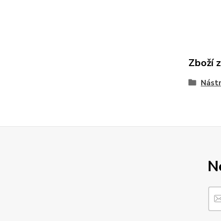
Zboží 
Nást
N