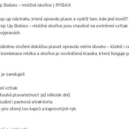
p Boilies – mléčná skořice | RYBAX
p-up nástrahu, která opravdu plave a vydrží tam, kde jiné končí?
 Up Boilies – mléčná skořice jsou stavěné na extrémní vztlak a
výpravách.
iálnímu složení dokážou plavat opravdu velmi dlouho – klidně i ce
kombinace mléka a skořice je osvědčená klasika, která funguje p
i je zamiluješ
ní vztlak
louhá plovatelnost (až několik dní)
zuální i pachová atraktivita
pro cílený lov kaprů a kaprovitých ryb