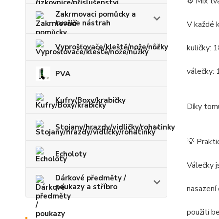
⚙️ Mix tv
Zakrmovací pomůcky a
tvořiče nástrah
V každé k
Vyprošťovače/kleště/nože/nůžky
kuličky:
válečky:
PVA
Kufry/Boxy/krabičky
Díky tomu
Stojany/hrazdy/vidličky/rohatinky
💡 Prakti
Echoloty
Válečky j
Dárkové předměty /
poukazy a stříbro
nasazení 
použití b