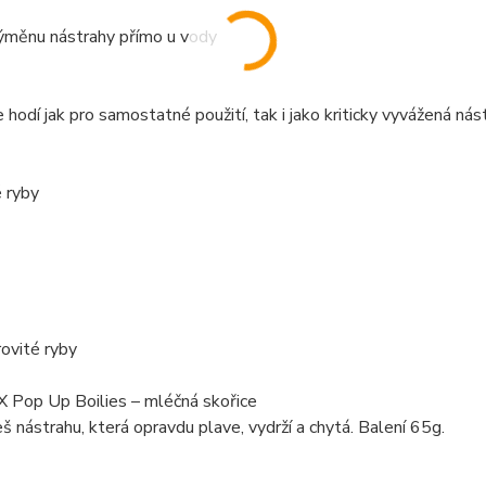
výměnu nástrahy přímo u vody
 hodí jak pro samostatné použití, tak i jako kriticky vyvážená nás
 ryby
rovité ryby
 Pop Up Boilies – mléčná skořice
š nástrahu, která opravdu plave, vydrží a chytá. Balení 65g.