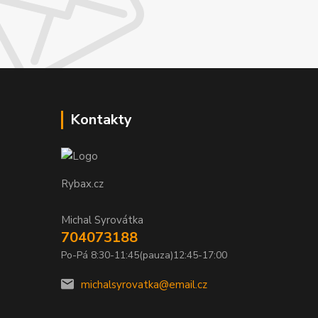
Kontakty
Rybax.cz
Michal Syrovátka
704073188
Po-Pá 8:30-11:45(pauza)12:45-17:00
michalsyrovatka@email.cz