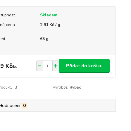
tupnost
Skladem
ná cena
2,91 Kč / g
ení
65 g
9 Kč
Přidat do košíku
/
ks
roduktu:
3
Výrobce:
Rybax
Hodnocení
0