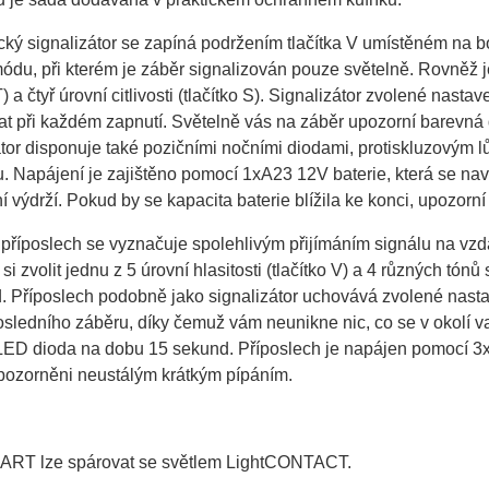
cký signalizátor se zapíná podržením tlačítka V umístěném na b
ódu, při kterém je záběr signalizován pouze světelně. Rovněž j
 T) a čtyř úrovní citlivosti (tlačítko S). Signalizátor zvolené n
t při každém zapnutí. Světelně vás na záběr upozorní barevná d
tor disponuje také pozičními nočními diodami, protiskluzovým l
ru. Napájení je zajištěno pomocí 1xA23 12V baterie, která se 
í výdrží. Pokud by se kapacita baterie blížila ke konci, upozorní 
říposlech se vyznačuje spolehlivým přijímáním signálu na vzdál
si zvolit jednu z 5 úrovní hlasitosti (tlačítko V) a 4 různých tónů 
. Příposlech podobně jako signalizátor uchovává zvolené nasta
sledního záběru, díky čemuž vám neunikne nic, co se v okolí v
LED dioda na dobu 15 sekund. Příposlech je napájen pomocí 3xA
pozorněni neustálým krátkým pípáním.
RT lze spárovat se světlem LightCONTACT.