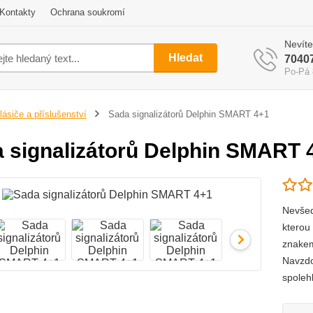
Kontakty
Ochrana soukromí
Nevíte
Hledat
7040
Po-Pá 
lásiče a příslušenství
Sada signalizátorů Delphin SMART 4+1
 signalizátorů Delphin SMART 
Nevšed
kterou
znakem
Navzdo
spolehl