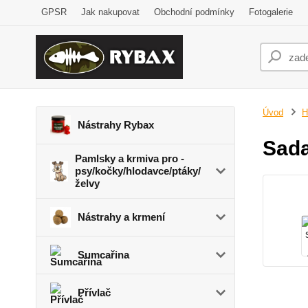
GPSR
Jak nakupovat
Obchodní podmínky
Fotogalerie
Úvod
H
Nástrahy Rybax
Sada
Pamlsky a krmiva pro -
psy/kočky/hlodavce/ptáky/
želvy
Nástrahy a krmení
Sumcařina
Přívlač