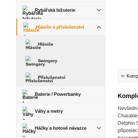
Rybářská bižuterie
Hlásiče a příslušenství
Hlásiče
Swingery
Kompl
Příslušenství
Baterie / Powerbanky
Komple
Nevšední 
Váhy a metry
Charakte
Delphin S
Háčky a hotové návazce
příposlec
transpor