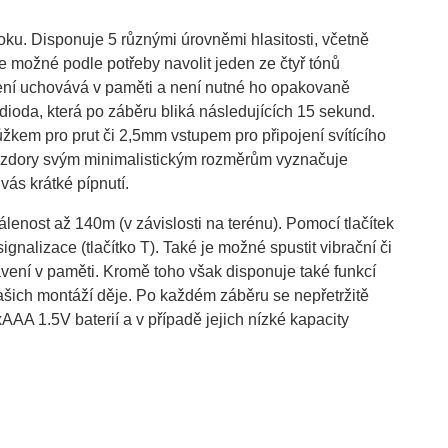
oku. Disponuje 5 různými úrovněmi hlasitosti, včetně
e možné podle potřeby navolit jeden ze čtyř tónů
astavení uchovává v paměti a není nutné ho opakovaně
ioda, která po záběru bliká následujících 15 sekund.
ůžkem pro prut či 2,5mm vstupem pro připojení svítícího
navzdory svým minimalistickým rozměrům vyznačuje
vás krátké pípnutí.
enost až 140m (v závislosti na terénu). Pomocí tlačítek
signalizace (tlačítko T). Také je možné spustit vibrační či
vení v paměti. Kromě toho však disponuje také funkcí
ašich montáží děje. Po každém záběru se nepřetržitě
AA 1.5V baterií a v případě jejich nízké kapacity