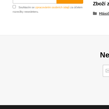
Zboží 
Souhlasím se
zpracováním osobních údajů
za účelem
rozesílky newsletteru.
Hlásič
Ne