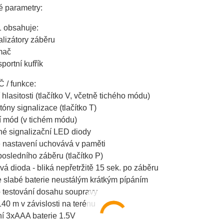
é parametry:
 obsahuje:
alizátory záběru
ímač
sportní kufřík
 / funkce:
í hlasitosti (tlačítko V, včetně tichého módu)
 tóny signalizace (tlačítko T)
í mód (v tichém módu)
né signalizační LED diody
é nastavení uchovává v paměti
osledního záběru (tlačítko P)
á dioda - bliká nepřetržitě 15 sek. po záběru
e slabé baterie neustálým krátkým pípáním
o testování dosahu soupravy
40 m v závislosti na terénu
ní 3xAAA baterie 1.5V