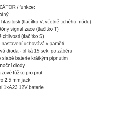
ÁTOR / funkce:
olný
í hlasitosti (tlačítko V, včetně tichého módu)
 tóny signalizace (tlačítko T)
 citlivosti (tlačítko S)
é nastavení uchovává v paměti
á dioda - bliká 15 sek. po záběru
e slabé baterie krátkým pípnutím
 noční diody
luzové lůžko pro prut
ro 2.5 mm jack
ní 1xA23 12V baterie