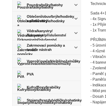
Technick
Pouzdra/tašky/batohy
Sada 4+1
Oblečení/obuv/brýle/hodinky
- 4x Sign
a pěněženky
- 1x Přij
- 1x Tran
Vědra/kanystry/
řízkovnice/příslušenství
PŘIJÍMAČ
Zakrmovací pomůcky a
- 5 úrovn
tvořiče nástrah
- 4 různé
- Vibračn
Vyprošťovače/kleště/nože/nůžky
- 4 barev
- Zvolen
- Paměť p
PVA
- Paměťov
- Indikac
Kufry/Boxy/krabičky
- Mód pr
- Dosah 1
Stojany/hrazdy/vidličky/rohatinky
- Napáje