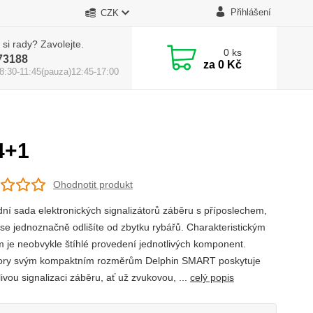
Přihlášení
CZK
 si rady? Zavolejte.
0
ks
73188
za
0 Kč
8:30-11:45(pauza)12:45-17:00
4+1
Ohodnotit produkt
ní sada elektronických signalizátorů záběru s příposlechem,
 se jednoznačně odlišíte od zbytku rybářů. Charakteristickým
 je neobvykle štíhlé provedení jednotlivých komponent.
ry svým kompaktním rozměrům Delphin SMART poskytuje
ivou signalizaci záběru, ať už zvukovou, ...
celý popis