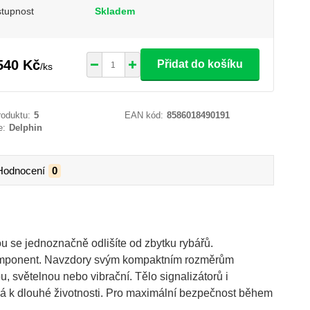
tupnost
Skladem
540 Kč
Přidat do košíku
/
ks
roduktu:
5
EAN kód:
8586018490191
e:
Delphin
Hodnocení
0
u se jednoznačně odlišíte od zbytku rybářů.
 komponent. Navzdory svým kompaktním rozměrům
 světelnou nebo vibrační. Tělo signalizátorů i
ívá k dlouhé životnosti. Pro maximální bezpečnost během