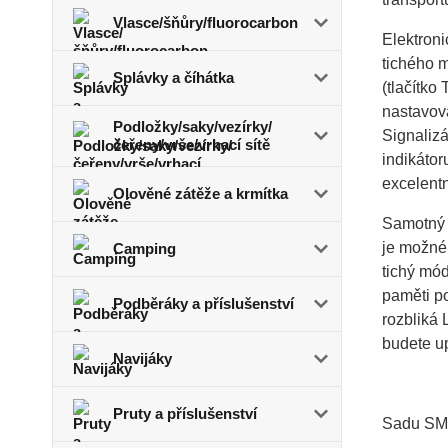
Vlasce/šňůry/fluorocarbon
Elektroni
tichého m
Splávky a číhátka
(tlačítko
nastavova
Podložky/saky/vezírky/
Signalizá
čeřeny/vrše/vrhací sítě
indikáto
excelentn
Olověné zátěže a krmítka
Samotný p
je možné 
Camping
tichý mód
paměti po
Podběráky a příslušenství
rozbliká 
budete u
Navijáky
Pruty a příslušenství
Sadu SMA