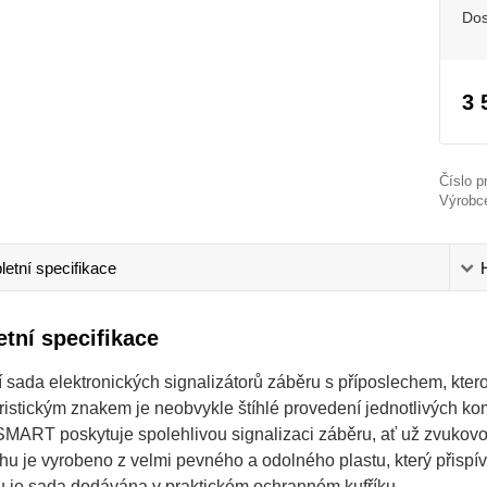
Dos
3 
Číslo p
Výrobc
etní specifikace
tní specifikace
sada elektronických signalizátorů záběru s příposlechem, ktero
ristickým znakem je neobvykle štíhlé provedení jednotlivých
MART poskytuje spolehlivou signalizaci záběru, ať už zvukovou,
hu je vyrobeno z velmi pevného a odolného plastu, který přisp
tu je sada dodávána v praktickém ochranném kufříku.