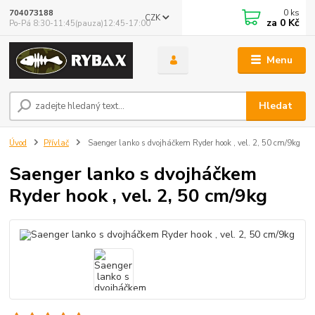
0
ks
704073188
CZK
za
0 Kč
Po-Pá 8:30-11:45(pauza)12:45-17:00
Menu
Hledat
Úvod
Přívlač
Saenger lanko s dvojháčkem Ryder hook , vel. 2, 50 cm/9kg
Saenger lanko s dvojháčkem
Ryder hook , vel. 2, 50 cm/9kg