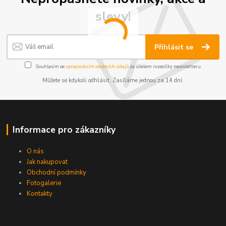
slevy!
Přihlásit se
Souhlasím se
zpracováním osobních údajů
za účelem rozesílky newsletteru.
Můžete se kdykoli odhlásit. Zasíláme jednou za 14 dní.
Informace pro zákazníky
O nás
Jak nakupovat
Obchodní podmínky
Fotogalerie
Kontakty