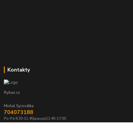
Kontakty
Rybax.cz
Michal Syrovátka
704073188
Po-Pá 8:30-11:45(pauza)12:45-17:00
michalsyrovatka@email.cz