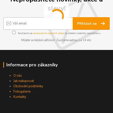
slevy!
Přihlásit se
Souhlasím se
zpracováním osobních údajů
za účelem rozesílky newsletteru.
Můžete se kdykoli odhlásit. Zasíláme jednou za 14 dní.
Informace pro zákazníky
O nás
Jak nakupovat
Obchodní podmínky
Fotogalerie
Kontakty