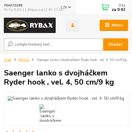
0
ks
704073188
CZK
za
0 Kč
Po-Pá 8:30-11:45(pauza)12:45-17:00
Menu
Hledat
Úvod
Přívlač
Saenger lanko s dvojháčkem Ryder hook , vel. 4, 50 cm/9 kg
Saenger lanko s dvojháčkem
Ryder hook , vel. 4, 50 cm/9 kg