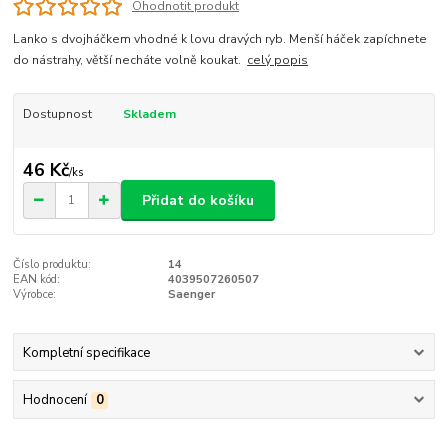
Ohodnotit produkt
Lanko s dvojháčkem vhodné k lovu dravých ryb. Menší háček zapíchnete
do nástrahy, větší necháte volně koukat.
celý popis
Dostupnost
Skladem
46 Kč
/
ks
Přidat do košíku
Číslo produktu:
14
EAN kód:
4039507260507
Výrobce:
Saenger
Kompletní specifikace
Hodnocení
0