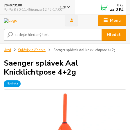
0
ks
704073188
CZK
za
0 Kč
Po-Pá 8:30-11:45(pauza)12:45-17:00
Menu
Hledat
Úvod
Splávky a číhátka
Saenger splávek Aal Knicklichtpose 4+2g
Saenger splávek Aal
Knicklichtpose 4+2g
Novinka