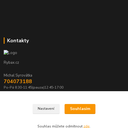
Kontakty
Rybax.cz
Michal Syrovátka
704073188
Po-Pá 8:30-11:45(pauza)12:45-17:00
michalsyrovatka@email.cz
Souhlasím
Nastavení
Souhlas můžete odmítnout
zde
.