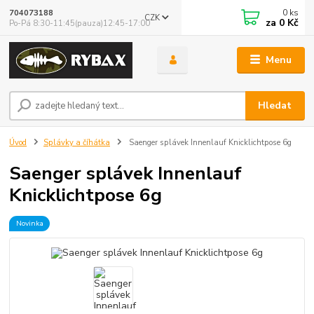
0
ks
704073188
CZK
za
0 Kč
Po-Pá 8:30-11:45(pauza)12:45-17:00
Menu
Hledat
Úvod
Splávky a číhátka
Saenger splávek Innenlauf Knicklichtpose 6g
Saenger splávek Innenlauf
Knicklichtpose 6g
Novinka