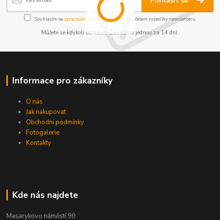
Přihlásit se
Souhlasím se
zpracováním osobních údajů
za účelem rozesílky newsletteru.
Můžete se kdykoli odhlásit. Zasíláme jednou za 14 dní.
Informace pro zákazníky
O nás
Jak nakupovat
Obchodní podmínky
Fotogalerie
Kontakty
Kde nás najdete
Masarykovo náměstí 90