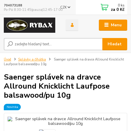
0
ks
704073188
CZK
za
0 Kč
Po-Pá 8:30-11:45(pauza)12:45-17:00
Menu
Hledat
Úvod
Splávky a číhátka
Saenger splávek na dravce Allround Knicklicht
Laufpose balsawood/pu 10g
Saenger splávek na dravce
Allround Knicklicht Laufpose
balsawood/pu 10g
Novinka