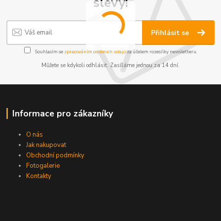
slevy!
Přihlásit se
Souhlasím se
zpracováním osobních údajů
za účelem rozesílky newsletteru.
Můžete se kdykoli odhlásit. Zasíláme jednou za 14 dní.
Informace pro zákazníky
O nás
Jak nakupovat
Obchodní podmínky
Fotogalerie
Kontakty