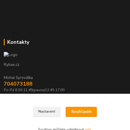
Kontakty
Rybax.cz
Michal Syrovátka
704073188
Po-Pá 8:30-11:45(pauza)12:45-17:00
michalsyrovatka@email.cz
Souhlasím
Nastavení
Souhlas můžete odmítnout
zde
.