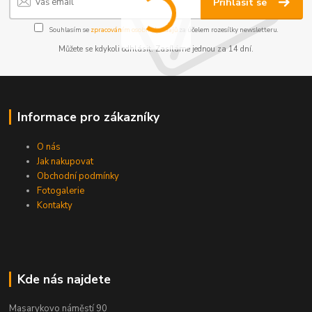
Přihlásit se
Souhlasím se
zpracováním osobních údajů
za účelem rozesílky newsletteru.
Můžete se kdykoli odhlásit. Zasíláme jednou za 14 dní.
Informace pro zákazníky
O nás
Jak nakupovat
Obchodní podmínky
Fotogalerie
Kontakty
Kde nás najdete
Masarykovo náměstí 90