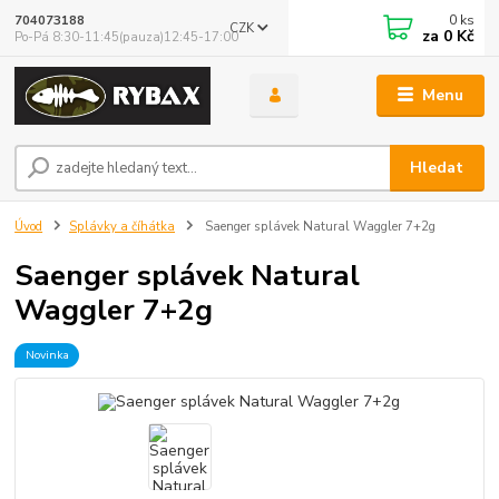
0
ks
704073188
CZK
za
0 Kč
Po-Pá 8:30-11:45(pauza)12:45-17:00
Menu
Hledat
Úvod
Splávky a číhátka
Saenger splávek Natural Waggler 7+2g
Saenger splávek Natural
Waggler 7+2g
Novinka