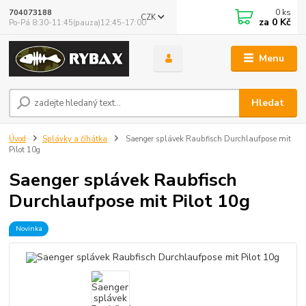
0
ks
704073188
CZK
za
0 Kč
Po-Pá 8:30-11:45(pauza)12:45-17:00
Menu
Hledat
Úvod
Splávky a číhátka
Saenger splávek Raubfisch Durchlaufpose mit
Pilot 10g
Saenger splávek Raubfisch
Durchlaufpose mit Pilot 10g
Novinka