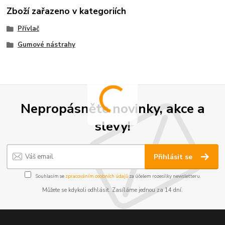
Zboží zařazeno v kategoriích
Přívlač
Gumové nástrahy
Nepropásněte novinky, akce a
slevy!
Přihlásit se
Souhlasím se
zpracováním osobních údajů
za účelem rozesílky newsletteru.
Můžete se kdykoli odhlásit. Zasíláme jednou za 14 dní.