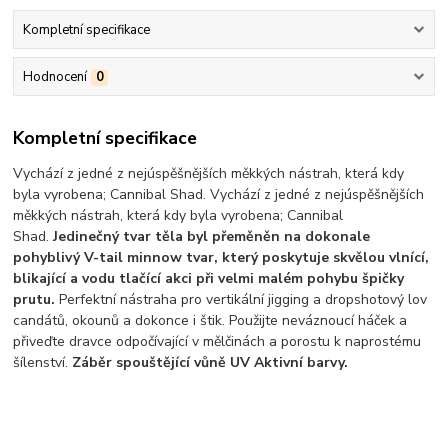
Kompletní specifikace
Hodnocení
0
Kompletní specifikace
Vychází z jedné z nejúspěšnějších měkkých nástrah, která kdy
byla vyrobena; Cannibal Shad. Vychází z jedné z nejúspěšnějších
měkkých nástrah, která kdy byla vyrobena; Cannibal
Shad.
Jedinečný tvar těla byl přeměněn na dokonale
pohyblivý V-tail minnow tvar, který poskytuje skvělou vlnící,
blikající a vodu tlačící akci při velmi malém pohybu špičky
prutu.
Perfektní nástraha pro vertikální jigging a dropshotový lov
candátů, okounů a dokonce i štik. Použijte neváznoucí háček a
přiveďte dravce odpočívající v mělčinách a porostu k naprostému
šílenství.
Záběr spouštějící vůně UV Aktivní barvy.