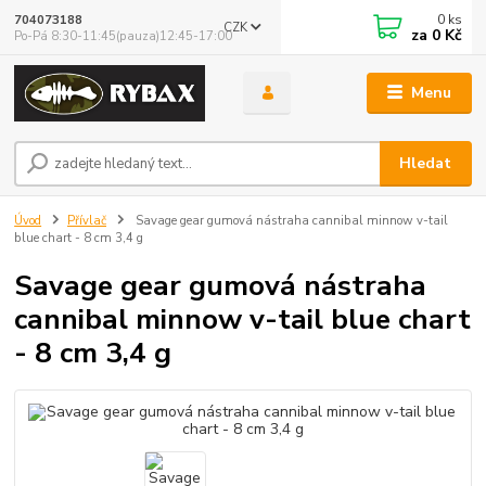
0
ks
704073188
CZK
za
0 Kč
Po-Pá 8:30-11:45(pauza)12:45-17:00
Menu
Hledat
Úvod
Přívlač
Savage gear gumová nástraha cannibal minnow v-tail
blue chart - 8 cm 3,4 g
Savage gear gumová nástraha
cannibal minnow v-tail blue chart
- 8 cm 3,4 g