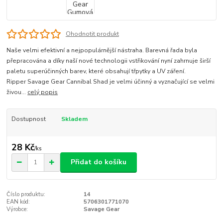
Ohodnotit produkt
Naše velmi efektivní a nejpopulárnější nástraha. Barevná řada byla
přepracována a díky naší nové technologii vstřikování nyní zahrnuje širší
paletu superúčinných barev, které obsahují třpytky a UV záření.
Ripper Savage Gear Cannibal Shad je velmi účinný a vyznačující se velmi
živou...
celý popis
Dostupnost
Skladem
28 Kč
/
ks
Přidat do košíku
Číslo produktu:
14
EAN kód:
5706301771070
Výrobce:
Savage Gear