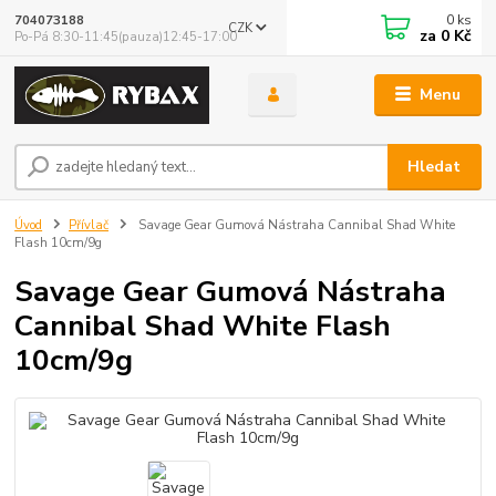
0
ks
704073188
CZK
za
0 Kč
Po-Pá 8:30-11:45(pauza)12:45-17:00
Menu
Hledat
Úvod
Přívlač
Savage Gear Gumová Nástraha Cannibal Shad White
Flash 10cm/9g
Savage Gear Gumová Nástraha
Cannibal Shad White Flash
10cm/9g