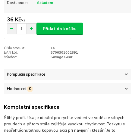
Dostupnost
Skladem
36 Kč
/
ks
Přidat do košíku
Číslo produktu:
14
EAN kód:
5706301002891
Výrobce:
Savage Gear
Kompletní specifikace
Hodnocení
0
Kompletní specifikace
Štíhlý profil těla je ideální pro rychlé vedení ve vodě a v silných
proudech a přitom stále zajišťuje vysokou chytlavost. Poskytuje
nepřehlédnutelnou kopavou akci při navíjení i klesání Je to