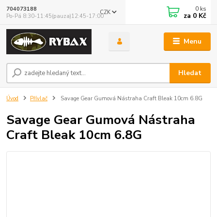
0
ks
704073188
CZK
za
0 Kč
Po-Pá 8:30-11:45(pauza)12:45-17:00
Menu
Hledat
Úvod
Přívlač
Savage Gear Gumová Nástraha Craft Bleak 10cm 6.8G
Savage Gear Gumová Nástraha
Craft Bleak 10cm 6.8G