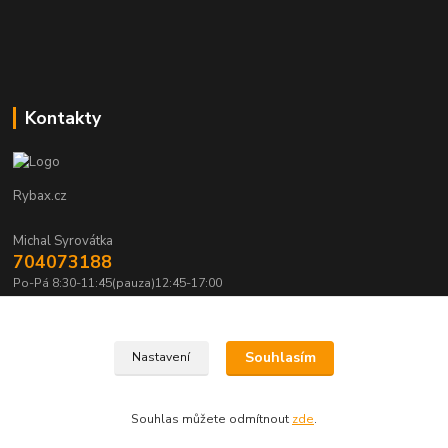
Kontakty
Rybax.cz
Michal Syrovátka
704073188
Po-Pá 8:30-11:45(pauza)12:45-17:00
michalsyrovatka@email.cz
Souhlasím
Nastavení
Souhlas můžete odmítnout
zde
.
Vytvořeno na
Eshop-rychle.cz