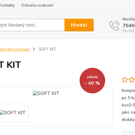
Kontakty
Ochrana soukromí
Nevíte
Hledat
7040
Po-Pá 
ástrahy a krmení
SOFT KIT
T KIT
249 Kč
- 40 %
Komple
po 5 k
kusů! 
jako s
dodaly