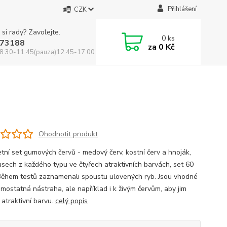
Přihlášení
CZK
 si rady? Zavolejte.
0
ks
73188
za
0 Kč
8:30-11:45(pauza)12:45-17:00
Ohodnotit produkt
tní set gumových červů - medový červ, kostní červ a hnoják,
usech z každého typu ve čtyřech atraktivních barvách, set 60
Během testů zaznamenali spoustu ulovených ryb. Jsou vhodné
amostatná nástraha, ale například i k živým červům, aby jim
 atraktivní barvu.
celý popis