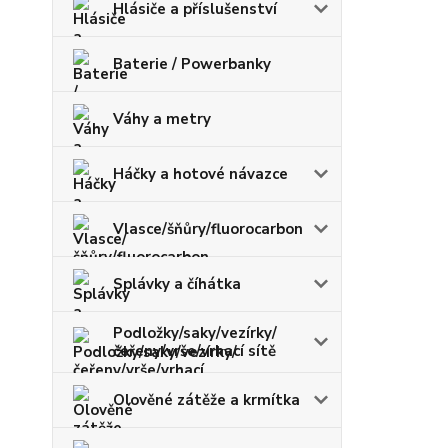
Hlásiče a příslušenství
Baterie / Powerbanky
Váhy a metry
Háčky a hotové návazce
Vlasce/šňůry/fluorocarbon
Splávky a číhátka
Podložky/saky/vezírky/
čeřeny/vrše/vrhací sítě
Olověné zátěže a krmítka