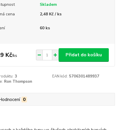
tupnost
Skladem
ná cena
2,48 Kč / ks
ení
60 ks
9 Kč
Přidat do košíku
/
ks
roduktu:
3
EAN kód:
5706301489937
e:
Ron Thompson
Hodnocení
0