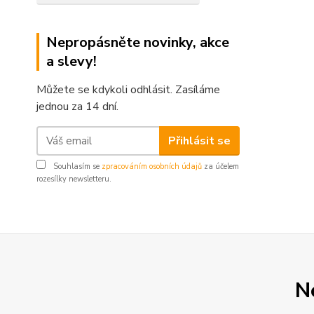
Nepropásněte novinky, akce
a slevy!
Můžete se kdykoli odhlásit. Zasíláme
jednou za 14 dní.
Přihlásit se
Souhlasím se
zpracováním osobních údajů
za účelem
rozesílky newsletteru.
N