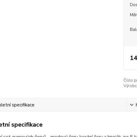
Dos
Měr
Bal
14
Číslo p
Výrobc
etní specifikace
tní specifikace