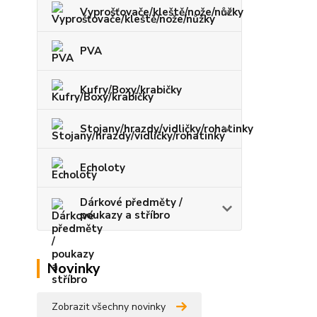
Vyprošťovače/kleště/nože/nůžky
PVA
Kufry/Boxy/krabičky
Stojany/hrazdy/vidličky/rohatinky
Echoloty
Dárkové předměty /
poukazy a stříbro
Novinky
Zobrazit všechny novinky