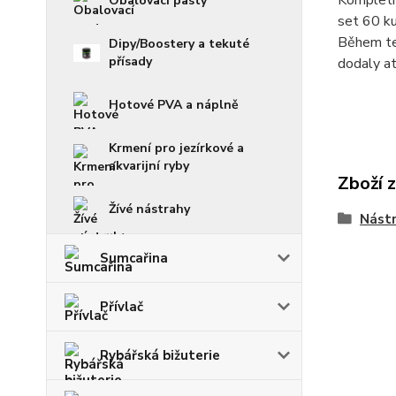
Kompletní
Obalovací pasty
set 60 ku
Během tes
Dipy/Boostery a tekuté
přísady
dodaly at
Hotové PVA a náplně
Krmení pro jezírkové a
akvarijní ryby
Zboží 
Žívé nástrahy
Nástr
Sumcařina
Přívlač
Rybářská bižuterie