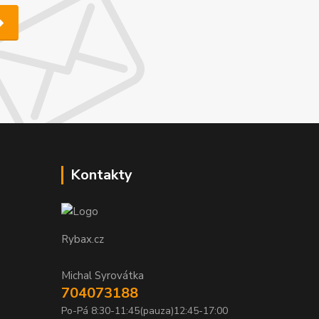
Kontakty
Rybax.cz
Michal Syrovátka
704073188
Po-Pá 8:30-11:45(pauza)12:45-17:00