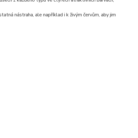
usech z každého typu ve čtyřech atraktivních barvách,
tná nástraha, ale například i k živým červům, aby jim