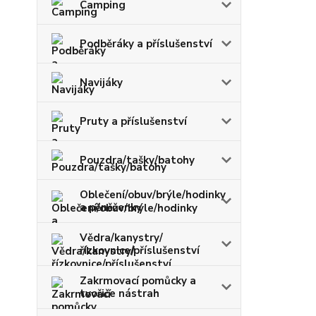
Camping
Podběráky a příslušenství
Navijáky
Pruty a příslušenství
Pouzdra/tašky/batohy
Oblečení/obuv/brýle/hodinky
a pěněženky
Vědra/kanystry/
řízkovnice/příslušenství
Zakrmovací pomůcky a
tvořiče nástrah