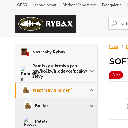
GPSR
Jak nakupovat
Obchodní podmínky
Fotogalerie
Úvod
N
Nástrahy Rybax
SOF
Pamlsky a krmiva pro -
psy/kočky/hlodavce/ptáky/
Akce
želvy
Nástrahy a krmení
Boilies
Pelety