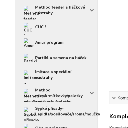
Method feeder a háčkové
nástrahy
CUC !
Amur program
Partikl a semena na háček
Imitace a speciální
nástrahy
Method
mixy/krmítkovky/peletky
Kompl
Sypké přísady-
Lepidla/posilovače/aroma/moučky
Komple