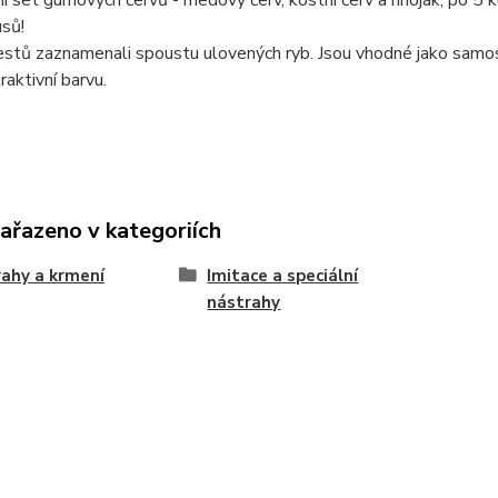
 set gumových červů - medový červ, kostní červ a hnoják, po 5 k
sů!
tů zaznamenali spoustu ulovených ryb. Jsou vhodné jako samosta
raktivní barvu.
zařazeno v kategoriích
ahy a krmení
Imitace a speciální
nástrahy