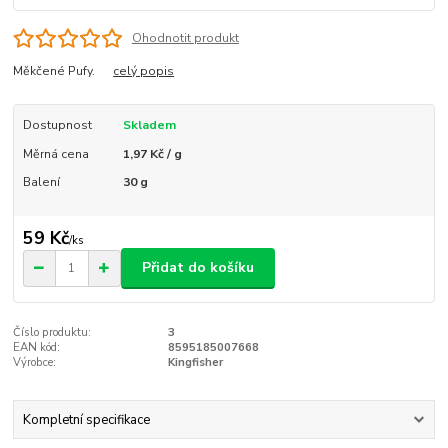
Ohodnotit produkt
Měkčené Pufy.
celý popis
Dostupnost
Skladem
Měrná cena
1,97 Kč / g
Balení
30 g
59 Kč
/
ks
Přidat do košíku
Číslo produktu:
3
EAN kód:
8595185007668
Výrobce:
Kingfisher
Kompletní specifikace