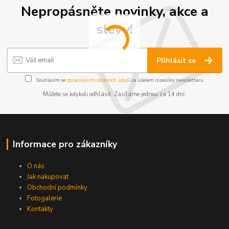
Nepropásněte novinky, akce a
slevy!
Přihlásit se
Souhlasím se
zpracováním osobních údajů
za účelem rozesílky newsletteru.
Můžete se kdykoli odhlásit. Zasíláme jednou za 14 dní.
Informace pro zákazníky
O nás
Jak nakupovat
Obchodní podmínky
Fotogalerie
Kontakty