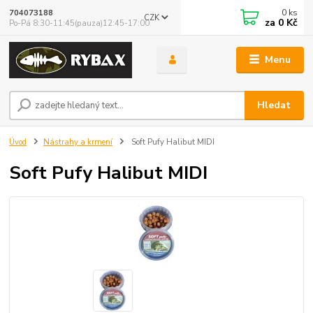
0
ks
704073188
CZK
za
0 Kč
Po-Pá 8:30-11:45(pauza)12:45-17:00
Menu
Hledat
Úvod
Nástrahy a krmení
Soft Pufy Halibut MIDI
Soft Pufy Halibut MIDI