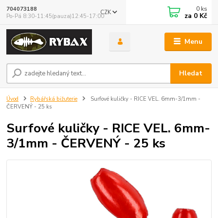
0
ks
704073188
CZK
za
0 Kč
Po-Pá 8:30-11:45(pauza)12:45-17:00
Menu
Hledat
Úvod
Rybářská bižuterie
Surfové kuličky - RICE VEL. 6mm-3/1mm -
ČERVENÝ - 25 ks
Surfové kuličky - RICE VEL. 6mm-
3/1mm - ČERVENÝ - 25 ks