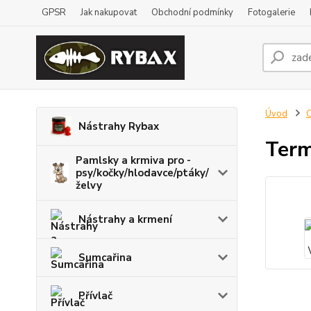
GPSR
Jak nakupovat
Obchodní podmínky
Fotogalerie
Úvod
Nástrahy Rybax
Ter
Pamlsky a krmiva pro -
psy/kočky/hlodavce/ptáky/
želvy
Nástrahy a krmení
Sumcařina
Přívlač