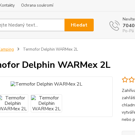
Kontakty
Ochrana soukromí
Nevíte
Hledat
7040
Po-Pá 
Camping
Termofor Delphin WARMex 2L
mofor Delphin WARMex 2L
Zahřív
zahřát
chladn
vytvář
nebo po