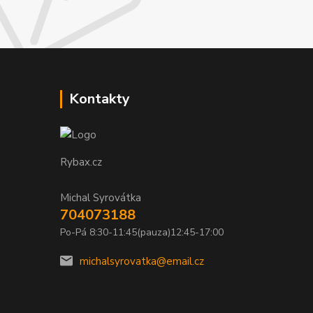
Kontakty
Rybax.cz
Michal Syrovátka
704073188
Po-Pá 8:30-11:45(pauza)12:45-17:00
michalsyrovatka@email.cz