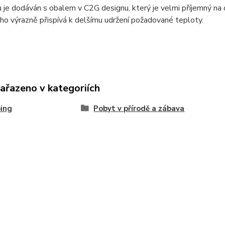
 je dodáván s obalem v C2G designu, který je velmi příjemný na d
o výrazně přispívá k delšímu udržení požadované teploty.
zařazeno v kategoriích
ing
Pobyt v přírodě a zábava