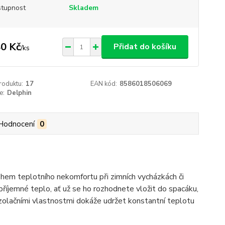
tupnost
Skladem
0 Kč
Přidat do košíku
/
ks
roduktu:
17
EAN kód:
8586018506069
e:
Delphin
Hodnocení
0
hem teplotního nekomfortu při zimních vycházkách či
příjemné teplo, ať už se ho rozhodnete vložit do spacáku,
 izolačními vlastnostmi dokáže udržet konstantní teplotu