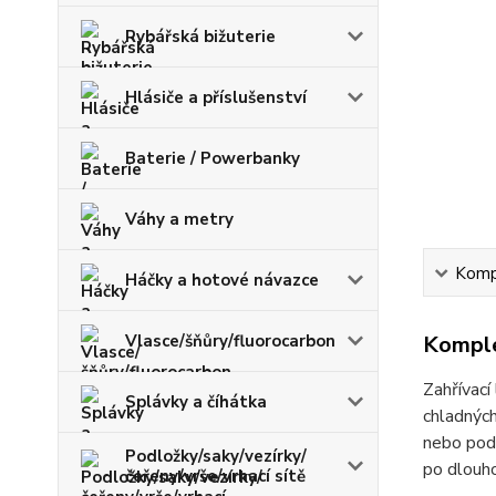
Rybářská bižuterie
Hlásiče a příslušenství
Baterie / Powerbanky
Váhy a metry
Kompl
Háčky a hotové návazce
Vlasce/šňůry/fluorocarbon
Komple
Zahřívací
Splávky a číhátka
chladných
nebo pod 
Podložky/saky/vezírky/
po dlouh
čeřeny/vrše/vrhací sítě