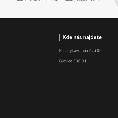
Můžete se kdykoli odhlásit. Zasíláme jednou za 14 dní.
Kde nás najdete
Masarykovo náměstí 90
Blovice 336 01