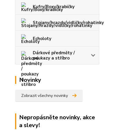
Kufry/Boxy/krabičky
Stojany/hrazdy/vidličky/rohatinky
Echoloty
Dárkové předměty /
poukazy a stříbro
Novinky
Zobrazit všechny novinky
Nepropásněte novinky, akce
a slevy!