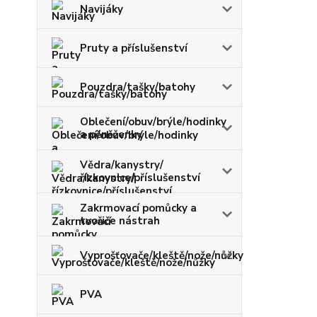
Navijáky
Pruty a příslušenství
Pouzdra/tašky/batohy
Oblečení/obuv/brýle/hodinky
a pěněženky
Vědra/kanystry/
řízkovnice/příslušenství
Zakrmovací pomůcky a
tvořiče nástrah
Vyprošťovače/kleště/nože/nůžky
PVA