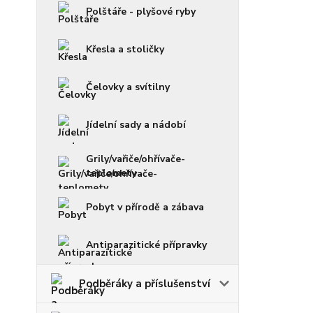
Polštáře - plyšové ryby
Křesla a stoličky
Čelovky a svítilny
Jídelní sady a nádobí
Grily/vařiče/ohřívače-
teplomety
Pobyt v přírodě a zábava
Antiparazitické přípravky
Podběráky a příslušenství