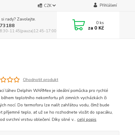
Přihlášení
CZK
 si rady? Zavolejte.
0
ks
73188
za
0 Kč
8:30-11:45(pauza)12:45-17:00
Ohodnotit produkt
ací láhev Delphin WARMex je ideální pomůcka pro rychlé
í během teplotního nekomfortu při zimních vycházkách či
ých nocí. Do termoforu lze nalít zahřátou vodu, čímž bude
et příjemné teplo, ať už se ho rozhodnete vložit do spacáku,
d svrchní vrstvu oblečení. Díky silné v...
celý popis