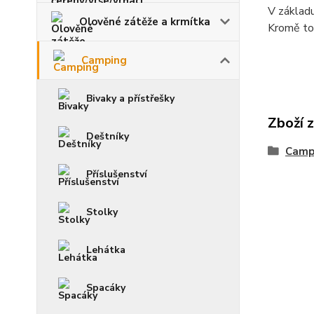
V základu
Olověné zátěže a krmítka
Kromě toh
Camping
Bivaky a přístřešky
Zboží 
Deštníky
Camp
Příslušenství
Stolky
Lehátka
Spacáky