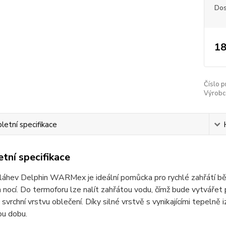
Dos
18
Číslo p
Výrobc
etní specifikace
tní specifikace
 láhev Delphin WARMex je ideální pomůcka pro rychlé zahřátí bě
 nocí. Do termoforu lze nalít zahřátou vodu, čímž bude vytvářet 
svrchní vrstvu oblečení. Díky silné vrstvě s vynikajícími tepelně
ou dobu.