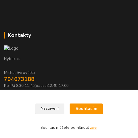
Kontakty
Rybax.cz
Michal Syrovátka
704073188
Po-Pá 8:30-11:45(pauza)12:45-17:00
michalsyrovatka@email.cz
Souhlasím
Nastavení
Souhlas můžete odmítnout
zde
.
Vytvořeno na
Eshop-rychle.cz