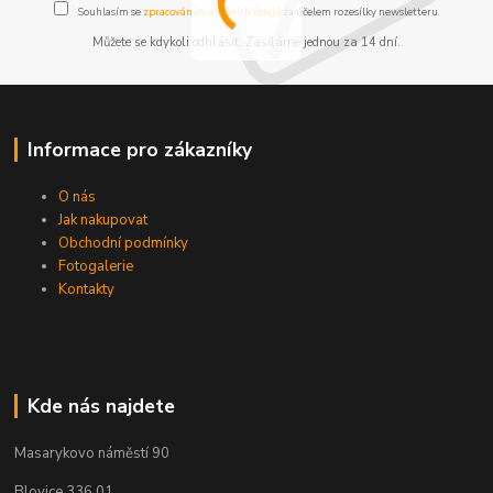
Souhlasím se
zpracováním osobních údajů
za účelem rozesílky newsletteru.
Můžete se kdykoli odhlásit. Zasíláme jednou za 14 dní.
Informace pro zákazníky
O nás
Jak nakupovat
Obchodní podmínky
Fotogalerie
Kontakty
Kde nás najdete
Masarykovo náměstí 90
Blovice 336 01