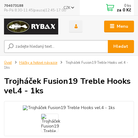
0
ks
704073188
CZK
za
0 Kč
Po-Pá 8:30-11:45(pauza)12:45-17:00
Menu
Hledat
Úvod
Háčky a hotové návazce
Trojháček Fusion19 Treble Hooks vel.4 -
1ks
Trojháček Fusion19 Treble Hooks
vel.4 - 1ks