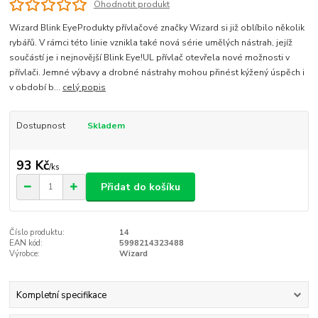
Ohodnotit produkt
Wizard Blink EyeProdukty přívlačové značky Wizard si již oblíbilo několik
rybářů. V rámci této linie vznikla také nová série umělých nástrah, jejíž
součástí je i nejnovější Blink Eye!UL přívlač otevřela nové možnosti v
přívlači. Jemné výbavy a drobné nástrahy mohou přinést kýžený úspěch i
v období b...
celý popis
Dostupnost
Skladem
93 Kč
/
ks
Přidat do košíku
Číslo produktu:
14
EAN kód:
5998214323488
Výrobce:
Wizard
Kompletní specifikace