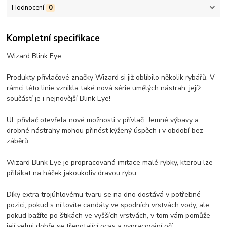
Hodnocení
0
Kompletní specifikace
Wizard Blink Eye
Produkty přívlačové značky Wizard si již oblíbilo několik rybářů. V
rámci této linie vznikla také nová série umělých nástrah, jejíž
součástí je i nejnovější Blink Eye!
UL přívlač otevřela nové možnosti v přívlači. Jemné výbavy a
drobné nástrahy mohou přinést kýžený úspěch i v období bez
záběrů.
Wizard Blink Eye je propracovaná imitace malé rybky, kterou lze
přilákat na háček jakoukoliv dravou rybu.
Díky extra trojúhlovému tvaru se na dno dostává v potřebné
pozici, pokud s ní lovíte candáty ve spodních vrstvách vody, ale
pokud bažíte po štikách ve vyšších vrstvách, v tom vám pomůže
její velmi dobře se třepotající ocas a vypracování očí.