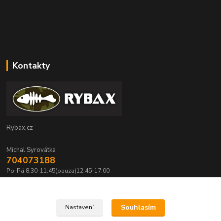
Kontakty
Rybax.cz
Michal Syrovátka
704073188
Po-Pá 8:30-11:45(pauza)12:45-17:00
michalsyrovatka@email.cz
Souhlasím
Nastavení