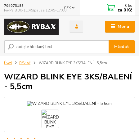
0
ks
704073188
CZK
za
0 Kč
Po-Pá 8:30-11:45(pauza)12:45-17:00
Menu
Hledat
Úvod
Přívlač
WIZARD BLINK EYE 3KS/BALENÍ - 5,5cm
WIZARD BLINK EYE 3KS/BALENÍ
- 5,5cm