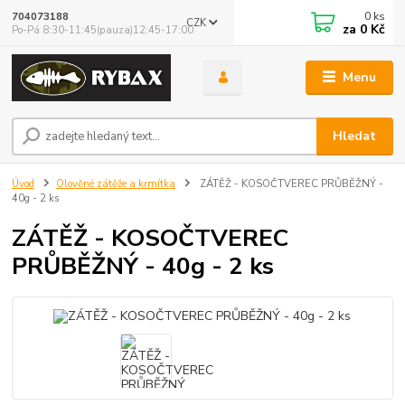
0
ks
704073188
CZK
za
0 Kč
Po-Pá 8:30-11:45(pauza)12:45-17:00
Menu
Hledat
Úvod
Olověné zátěže a krmítka
ZÁTĚŽ - KOSOČTVEREC PRŮBĚŽNÝ -
40g - 2 ks
ZÁTĚŽ - KOSOČTVEREC
PRŮBĚŽNÝ - 40g - 2 ks