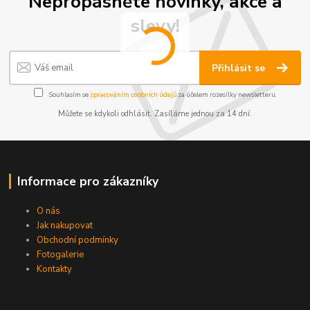
Nepropásněte novinky, akce a
slevy!
Přihlásit se
Souhlasím se
zpracováním osobních údajů
za účelem rozesílky newsletteru.
Můžete se kdykoli odhlásit. Zasíláme jednou za 14 dní.
Informace pro zákazníky
O nás
Jak nakupovat
Obchodní podmínky
Fotogalerie
Kontakty