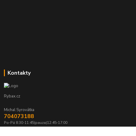
Kontakty
Rybax.cz
Michal Syrovátka
704073188
Po-Pá 8:30-11:45(pauza)12:45-17:00
michalsyrovatka@email.cz