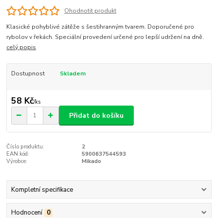
Ohodnotit produkt
Klasické pohyblivé zátěže s šestihranným tvarem. Doporučené pro
rybolov v řekách. Speciální provedení určené pro lepší udržení na dně.
celý popis
Dostupnost
Skladem
58 Kč
/
ks
Přidat do košíku
Číslo produktu:
2
EAN kód:
5900637544593
Výrobce:
Mikado
Kompletní specifikace
Hodnocení
0