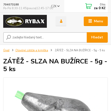
0
ks
704073188
CZK
za
0 Kč
Po-Pá 8:30-11:45(pauza)12:45-17:00
Menu
Hledat
Úvod
Olověné zátěže a krmítka
ZÁTĚŽ - SLZA NA BUŽÍRCE - 5g - 5 ks
ZÁTĚŽ - SLZA NA BUŽÍRCE - 5g -
5 ks